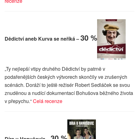
recenze
30 %
Dědictví aneb Kurva se neříká –
„Ty nejlepší vtipy druhého Dědictví by patrně v
podařenějších českých výtvorech skončily ve zrušených
scénách. Doráží to ještě režisér Robert Sedláček se svou
znuděnou a nudící dokumentací Bohušova běžného života
v přepychu.“
Celá recenze
30 %
Díra u Hanušovic –