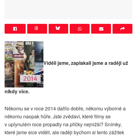
Viděli jsme, zaplakali jsme a raději už
nikdy více.
Někomu se v roce 2014 dařilo dobře, někomu výborně a
někomu naopak hůře. Jste zvědaví, které filmy se
v uplynulém roce propadly na příčky nejnižší? Snímky,
které jsme sice viděli, ale raději bychom si tento zážitek