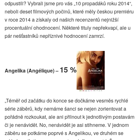
odpustili? Vybrali jsme pro vás „10 propadáků roku 2014“,
neboli deset filmových počinů, které měly českou premiéru
v roce 2014 a získaly od našich recenzentů nejnižší
procentuální ohodnocení. Některé tituly nepřekvapí, ale u
pár nešťastníků nepříznivé hodnocení zamrzí.
15 %
Angelika (Angélique) –
„Téměř od začátku do konce se dočkáme vesměs rychlé
série záběrů, kdy nemáme šanci se nejen zorientovat a
pořádně rozkoukat, ale ani přilnout k jednotlivým postavám
či je nenávidět. No, nenávidět je asi stihneme. V jednom
záběru se potkáme poprvé s Angelikou, ve druhém se