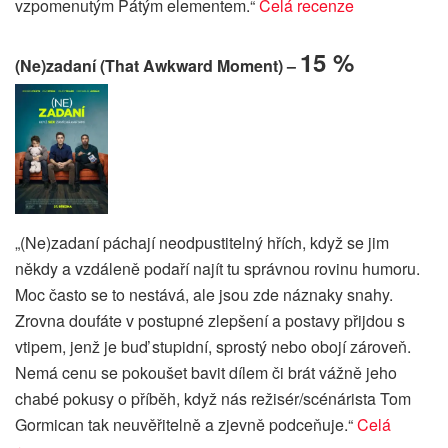
vzpomenutým Pátým elementem.“
Celá recenze
15 %
(Ne)zadaní (That Awkward Moment) –
„(Ne)zadaní páchají neodpustitelný hřích, když se jim
někdy a vzdáleně podaří najít tu správnou rovinu humoru.
Moc často se to nestává, ale jsou zde náznaky snahy.
Zrovna doufáte v postupné zlepšení a postavy přijdou s
vtipem, jenž je buď stupidní, sprostý nebo obojí zároveň.
Nemá cenu se pokoušet bavit dílem či brát vážně jeho
chabé pokusy o příběh, když nás režisér/scénárista Tom
Gormican tak neuvěřitelně a zjevně podceňuje.“
Celá