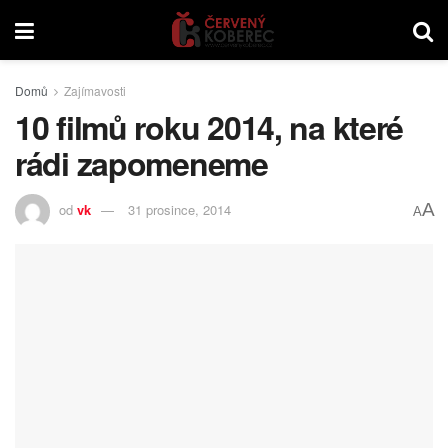
Domů
Zajímavosti
10 filmů roku 2014, na které
rádi zapomeneme
A
od
vk
31 prosince, 2014
A