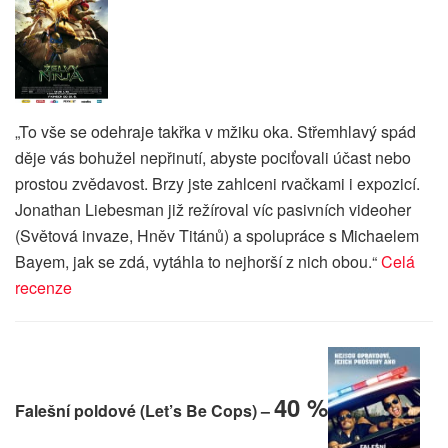
„To vše se odehraje takřka v mžiku oka. Střemhlavý spád
děje vás bohužel nepřinutí, abyste pociťovali účast nebo
prostou zvědavost. Brzy jste zahlceni rvačkami i expozicí.
Jonathan Liebesman již režíroval víc pasivních videoher
(Světová invaze, Hněv Titánů) a spolupráce s Michaelem
Bayem, jak se zdá, vytáhla to nejhorší z nich obou.“
Celá
recenze
40 %
Falešní poldové (Let’s Be Cops) –