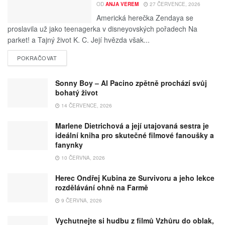
OD
ANJA VEREM
27 ČERVENCE, 2026
Americká herečka Zendaya se
proslavila už jako teenagerka v disneyovských pořadech Na
parket! a Tajný život K. C. Její hvězda však...
POKRAČOVAT
Sonny Boy – Al Pacino zpětně prochází svůj
bohatý život
14 ČERVENCE, 2026
Marlene Dietrichová a její utajovaná sestra je
ideální kniha pro skutečné filmové fanoušky a
fanynky
10 ČERVNA, 2026
Herec Ondřej Kubina ze Survivoru a jeho lekce
rozdělávání ohně na Farmě
9 ČERVNA, 2026
Vychutnejte si hudbu z filmů Vzhůru do oblak,