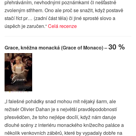
přehráváním, nevhodnými poznámkami či nešťastně
zvoleným střihem. Ono ale proč se snažit, když postavě
stačí říct pr… (zadní část těla) či jiné sprosté slovo a
úspěch je zaručen.“
Celá recenze
30 %
Grace, kněžna monacká (Grace of Monaco) –
„I falešné pohádky snad mohou mít nějaký šarm, ale
režisér Olivier Dahan je s největší pravděpodobností
přesvědčen, že toho nejlépe docílí, když nám daruje
dlouhé scény z interiéru monackého knížecího paláce a
několik venkovních záběrů, které by vypadaly dobře na