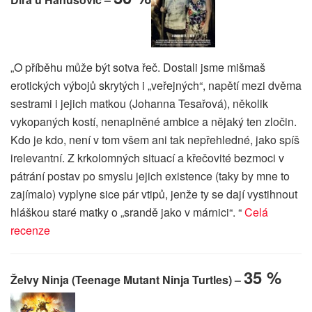
„O příběhu může být sotva řeč. Dostali jsme mišmaš
erotických výbojů skrytých i „veřejných“, napětí mezi dvěma
sestrami i jejich matkou (Johanna Tesařová), několik
vykopaných kostí, nenaplněné ambice a nějaký ten zločin.
Kdo je kdo, není v tom všem ani tak nepřehledné, jako spíš
irelevantní. Z krkolomných situací a křečovité bezmoci v
pátrání postav po smyslu jejich existence (taky by mne to
zajímalo) vyplyne sice pár vtipů, jenže ty se dají vystihnout
hláškou staré matky o „srandě jako v márnici“. “
Celá
recenze
35 %
Želvy Ninja (Teenage Mutant Ninja Turtles) –