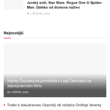
Jurský svět, Star Wars: Rogue One či Spider-
Man: Daleko od domova naživo
3 ČERVNA, 2026
Nejnovější
Marika Šoposká se proměnila v Lady Dermacol ve
stejnojmenném filmu
6 SRPNA, 2026
Trailer k dokudramatu Osamělý vlk režiséra Ondřeje Veverky