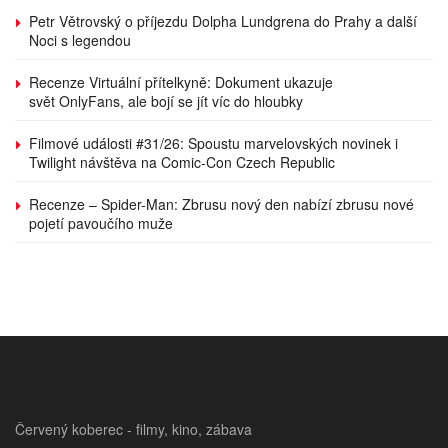
Petr Větrovský o příjezdu Dolpha Lundgrena do Prahy a další
Noci s legendou
Recenze Virtuální přítelkyně: Dokument ukazuje
svět OnlyFans, ale bojí se jít víc do hloubky
Filmové události #31/26: Spoustu marvelovských novinek i
Twilight návštěva na Comic-Con Czech Republic
Recenze – Spider-Man: Zbrusu nový den nabízí zbrusu nové
pojetí pavoučího muže
Červený koberec - filmy, kino, zábava