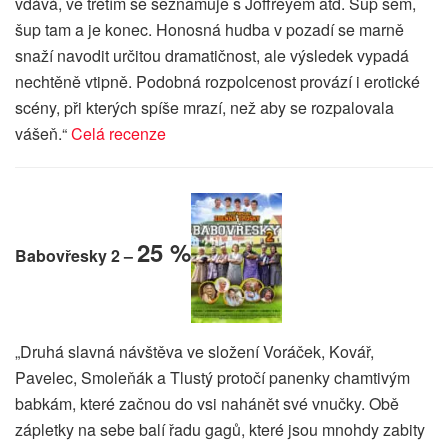
vdává, ve třetím se seznamuje s Joffreyem atd. Šup sem,
šup tam a je konec. Honosná hudba v pozadí se marně
snaží navodit určitou dramatičnost, ale výsledek vypadá
nechtěně vtipně. Podobná rozpolcenost provází i erotické
scény, při kterých spíše mrazí, než aby se rozpalovala
vášeň.“
Celá recenze
25 %
Babovřesky 2 –
„Druhá slavná návštěva ve složení Voráček, Kovář,
Pavelec, Smoleňák a Tlustý protočí panenky chamtivým
babkám, které začnou do vsi nahánět své vnučky. Obě
zápletky na sebe balí řadu gagů, které jsou mnohdy zabity