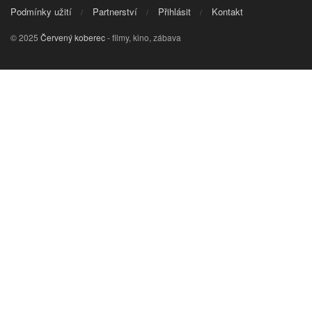
Podmínky užití
Partnerství
Přihlásit
Kontakt
© 2025
Červený koberec
- filmy, kino, zábava