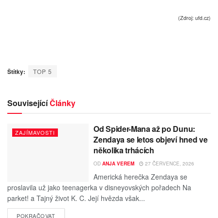
(Zdroj: ufd.cz)
Štítky:
TOP 5
Související
Články
Od Spider-Mana až po Dunu:
ZAJÍMAVOSTI
Zendaya se letos objeví hned ve
několika trhácích
OD
ANJA VEREM
27 ČERVENCE, 2026
Americká herečka Zendaya se
proslavila už jako teenagerka v disneyovských pořadech Na
parket! a Tajný život K. C. Její hvězda však...
POKRAČOVAT