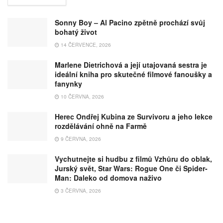
Sonny Boy – Al Pacino zpětně prochází svůj
bohatý život
14 ČERVENCE, 2026
Marlene Dietrichová a její utajovaná sestra je
ideální kniha pro skutečné filmové fanoušky a
fanynky
10 ČERVNA, 2026
Herec Ondřej Kubina ze Survivoru a jeho lekce
rozdělávání ohně na Farmě
9 ČERVNA, 2026
Vychutnejte si hudbu z filmů Vzhůru do oblak,
Jurský svět, Star Wars: Rogue One či Spider-
Man: Daleko od domova naživo
3 ČERVNA, 2026