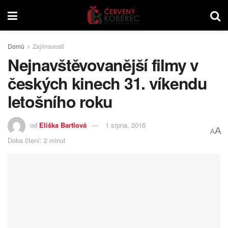
Domů
Zajímavosti
Nejnavštěvovanější filmy v
českých kinech 31. víkendu
letošního roku
od
Eliška Bartlová
1 srpna, 2016
A
A
Doba čtení: 2 minut