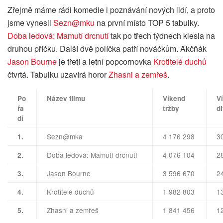
Zřejmě máme rádi komedie i poznávání nových lidí, a proto
jsme vynesli
Sezn@mku
na první místo TOP 5 tabulky.
Doba ledová: Mamutí drcnutí
tak po třech týdnech klesla na
druhou příčku. Další dvě políčka patří nováčkům. Akčňák
Jason Bourne
je třetí a letní popcornovka
Krotitelé duchů
čtvrtá. Tabulku uzavírá horor
Zhasni a zemřeš
.
Po
Název filmu
Víkend
V
řa
tržby
d
dí
Sezn@mka
4 176 298
3
1.
Doba ledová: Mamutí drcnutí
4 076 104
2
2.
Jason Bourne
3 596 670
2
3.
Krotitelé duchů
1 982 803
1
4.
Zhasni a zemřeš
1 841 456
1
5.