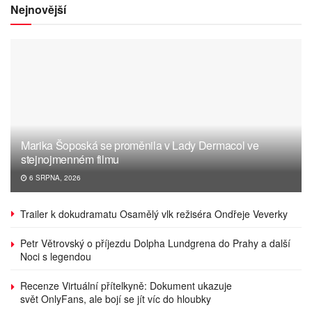
Nejnovější
Marika Šoposká se proměnila v Lady Dermacol ve
stejnojmenném filmu
6 SRPNA, 2026
Trailer k dokudramatu Osamělý vlk režiséra Ondřeje Veverky
Petr Větrovský o příjezdu Dolpha Lundgrena do Prahy a další
Noci s legendou
Recenze Virtuální přítelkyně: Dokument ukazuje
svět OnlyFans, ale bojí se jít víc do hloubky