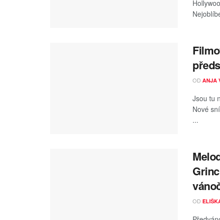
Hollywoo
Nejoblíb
Filmo
předs
OD
ANJA 
Jsou tu 
Nové sním
...
Melod
Grinc
váno
OD
ELIŠK
Předváno