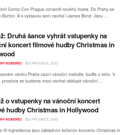
toři Comic-Con Prague oznámili nového hosta. Do Prahy se
m Burton. A s výstavou sem zavítal i James Bond. Jsou ...
ž: Druhá šance vyhrát vstupenky na
ní koncert filmové hudby Christmas in
ywood
9 PROSINCE, 2023
ENY KOBEREC
sovém centru Praha zazní vánoční melodie, buďte u toho. V
. prosince se budeme moci nechat obklopit vánoční ...
ž o vstupenky na vánoční koncert
vé hudby Christmas in Hollywood
2 PROSINCE, 2023
ENY KOBEREC
to tři ingredience jsou základním kořením koncertu Christmas in