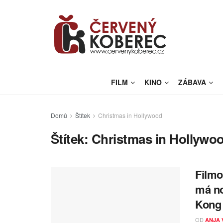
FILM
KINO
ZÁBAVA
Domů
Štítek
Christmas in Hollywood
Štítek:
Christmas in Hollywo
Filmo
má no
Kong 
OD
ANJA 