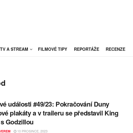
TV A STREAM
FILMOVÉ TIPY
REPORTÁŽE
RECENZE
od
vé události #49/23: Pokračování Duny
vé plakáty a v traileru se představil King
s Godzillou
10 PROSINCE, 2023
VEREM