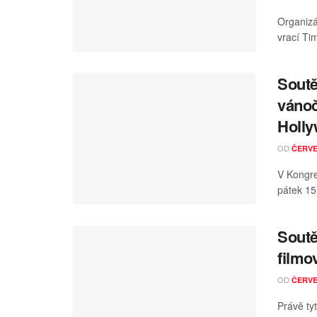
Organizá
vrací Ti
Soutě
vánoč
Holl
OD
ČERV
V Kongre
pátek 15
Soutě
filmo
OD
ČERV
Právě ty