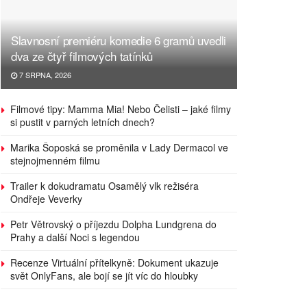
Slavnosní premiéru komedie 6 gramů uvedli
dva ze čtyř filmových tatínků
7 SRPNA, 2026
Filmové tipy: Mamma Mia! Nebo Čelisti – jaké filmy
si pustit v parných letních dnech?
Marika Šoposká se proměnila v Lady Dermacol ve
stejnojmenném filmu
Trailer k dokudramatu Osamělý vlk režiséra
Ondřeje Veverky
Petr Větrovský o příjezdu Dolpha Lundgrena do
Prahy a další Noci s legendou
Recenze Virtuální přítelkyně: Dokument ukazuje
svět OnlyFans, ale bojí se jít víc do hloubky