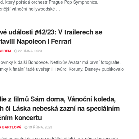
d, který pořádá orchestr Prague Pop Symphonics.
enější vánoční hollywoodské ...
vé události #42/23: V trailerech se
tavili Napoleon i Ferrari
22 ŘÍJNA, 2023
VEREM
novinky k další Bondovce. Netflixův Avatar má první fotografie.
ky k finální řadě uveřejnili i tvůrci Koruny. Disney+ publikovalo
ie z filmů Sám doma, Vánoční koleda,
h či Láska nebeská zazní na speciálním
čním koncertu
19 ŘÍJNA, 2023
A BARTLOVÁ
ční adventní čas se nezadržitelně blíží a k němu bezesporu