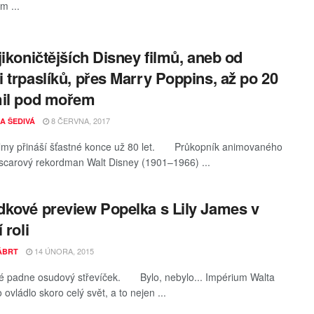
lm ...
jikoničtějších Disney filmů, aneb od
 trpaslíků, přes Marry Poppins, až po 20
mil pod mořem
8 ČERVNA, 2017
A ŠEDIVÁ
ilmy přináší šťastné konce už 80 let. Průkopník animovaného
oscarový rekordman Walt Disney (1901–1966) ...
kové preview Popelka s Lily James v
 roli
14 ÚNORA, 2015
KÁBRT
é padne osudový střevíček. Bylo, nebylo... Impérium Walta
ovládlo skoro celý svět, a to nejen ...