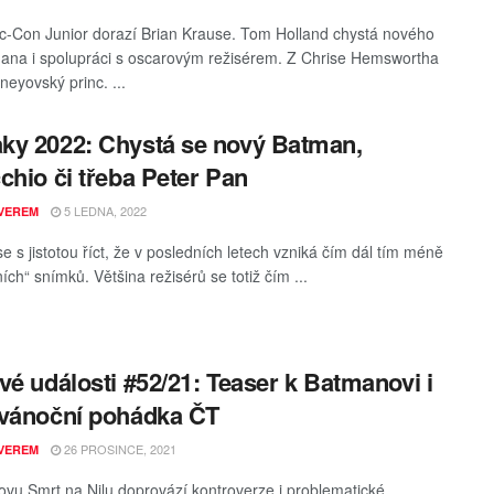
-Con Junior dorazí Brian Krause. Tom Holland chystá nového
ana i spolupráci s oscarovým režisérem. Z Chrise Hemswortha
neyovský princ. ...
y 2022: Chystá se nový Batman,
chio či třeba Peter Pan
5 LEDNA, 2022
VEREM
e s jistotou říct, že v posledních letech vzniká čím dál tím méně
ních“ snímků. Většina režisérů se totiž čím ...
vé události #52/21: Teaser k Batmanovi i
vánoční pohádka ČT
26 PROSINCE, 2021
VEREM
vu Smrt na Nilu doprovází kontroverze i problematické