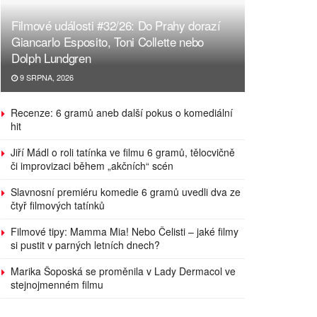
Filmové události #32/26: Do Prahy dorazí
Giancarlo Esposito, Toni Collette nebo
Dolph Lundgren
9 SRPNA, 2026
Recenze: 6 gramů aneb další pokus o komediální
hit
Jiří Mádl o roli tatínka ve filmu 6 gramů, tělocvičně
či improvizaci během „akčních“ scén
Slavnosní premiéru komedie 6 gramů uvedli dva ze
čtyř filmových tatínků
Filmové tipy: Mamma Mia! Nebo Čelisti – jaké filmy
si pustit v parných letních dnech?
Marika Šoposká se proměnila v Lady Dermacol ve
stejnojmenném filmu