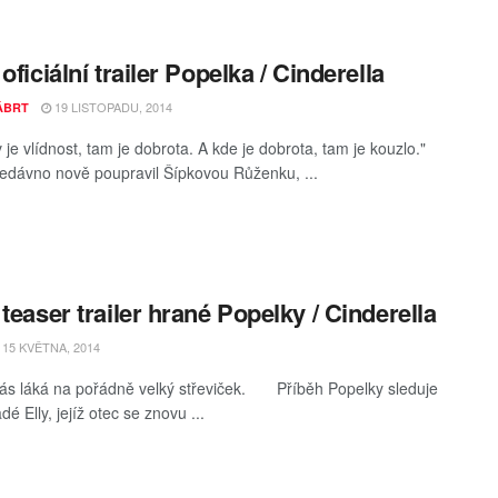
oficiální trailer Popelka / Cinderella
19 LISTOPADU, 2014
KÁBRT
 je vlídnost, tam je dobrota. A kde je dobrota, tam je kouzlo."
edávno nově poupravil Šípkovou Růženku, ...
 teaser trailer hrané Popelky / Cinderella
15 KVĚTNA, 2014
ás láká na pořádně velký střeviček. Příběh Popelky sleduje
é Elly, jejíž otec se znovu ...