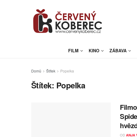
FILM
KINO
ZÁBAVA
Domů
Štítek
Popelka
Štítek:
Popelka
Filmo
Spide
hvězd
OD
ANJA 