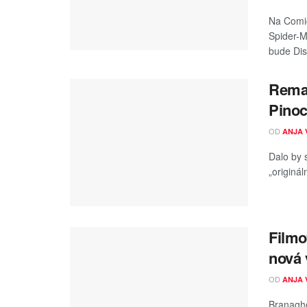
Na Comic
Spider-M
bude Dis
Remak
Pinoc
OD
ANJA 
Dalo by s
„originál
Filmo
nová 
OD
ANJA 
Branagho