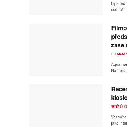
Byla jed
scénář m
Filmo
předs
zase 
OD
ANJA 
Aquaman 
Namora. 
Recen
klasi
Vezměte 
jako inte