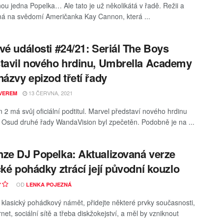
nou jedna Popelka… Ale tato je už několikátá v řadě. Režii a
á na svědomí Američanka Kay Cannon, která ...
vé události #24/21: Seriál The Boys
tavil nového hrdinu, Umbrella Academy
názvy epizod třetí řady
13 ČERVNA, 2021
VEREM
2 má svůj oficiální podtitul. Marvel představí nového hrdinu
Osud druhé řady WandaVision byl zpečetěn. Podobně je na ...
ze DJ Popelka: Aktualizovaná verze
cké pohádky ztrácí její původní kouzlo
OD
LENKA POJEZNÁ
klasický pohádkový námět, přidejte některé prvky současnosti,
rnet, sociální sítě a třeba diskžokejství, a měl by vzniknout