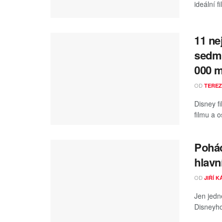
ideální fi
11 ne
sedmi
000 
OD
TEREZ
Disney f
filmu a 
Pohád
hlavní
OD
JIŘÍ 
Jen jedn
Disneyho 