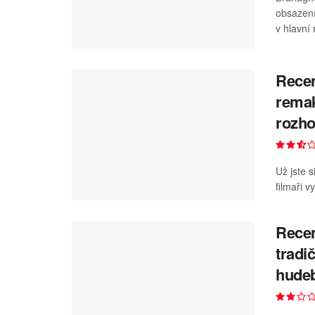
obsazení
v hlavní 
Recen
remak
rozho
Už jste s
filmaři v
Recen
tradi
hude