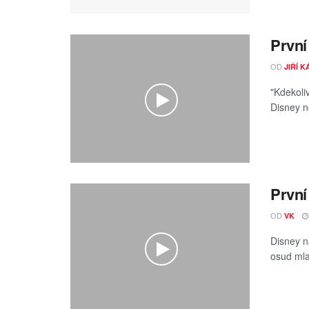
První 
OD
JIŘÍ 
"Kdekoliv
Disney n
První
OD
VK
Disney n
osud mlad