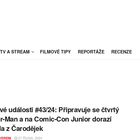
TV A STREAM
FILMOVÉ TIPY
REPORTÁŽE
RECENZE
vé události #43/24: Připravuje se čtvrtý
r-Man a na Comic-Con Junior dorazí
a z Čarodějek
27 ŘÍJNA, 2024
VEREM