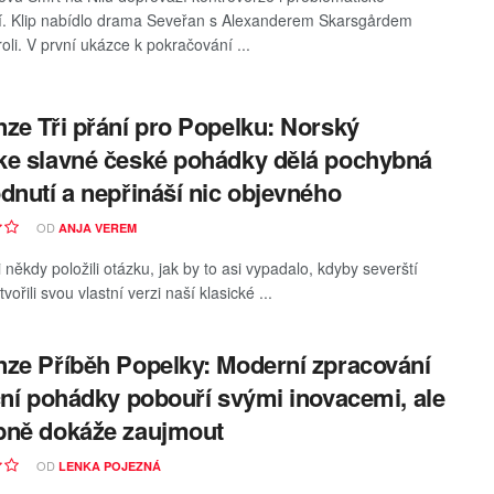
. Klip nabídlo drama Seveřan s Alexanderem Skarsgårdem
roli. V první ukázce k pokračování ...
ze Tři přání pro Popelku: Norský
e slavné české pohádky dělá pochybná
dnutí a nepřináší nic objevného
OD
ANJA VEREM
i někdy položili otázku, jak by to asi vypadalo, kdyby severští
ytvořili svou vlastní verzi naší klasické ...
ze Příběh Popelky: Moderní zpracování
ční pohádky pobouří svými inovacemi, ale
bně dokáže zaujmout
OD
LENKA POJEZNÁ