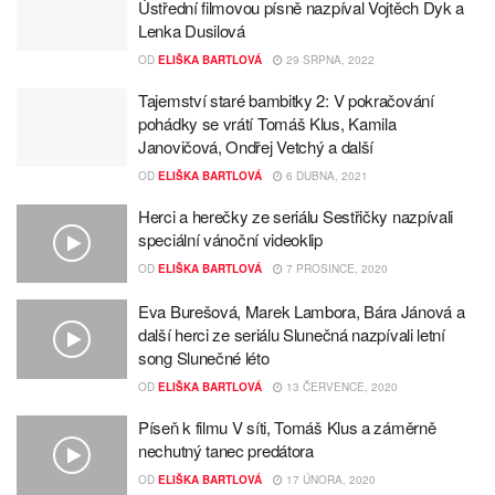
Ústřední filmovou písně nazpíval Vojtěch Dyk a
Lenka Dusilová
OD
ELIŠKA BARTLOVÁ
29 SRPNA, 2022
Tajemství staré bambitky 2: V pokračování
pohádky se vrátí Tomáš Klus, Kamila
Janovičová, Ondřej Vetchý a další
OD
ELIŠKA BARTLOVÁ
6 DUBNA, 2021
Herci a herečky ze seriálu Sestřičky nazpívali
speciální vánoční videoklip
OD
ELIŠKA BARTLOVÁ
7 PROSINCE, 2020
Eva Burešová, Marek Lambora, Bára Jánová a
další herci ze seriálu Slunečná nazpívali letní
song Slunečné léto
OD
ELIŠKA BARTLOVÁ
13 ČERVENCE, 2020
Píseň k filmu V síti, Tomáš Klus a záměrně
nechutný tanec predátora
OD
ELIŠKA BARTLOVÁ
17 ÚNORA, 2020