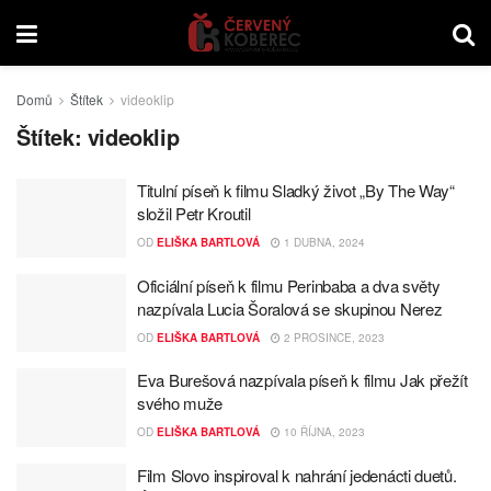
Domů
Štítek
videoklip
Štítek:
videoklip
Titulní píseň k filmu Sladký život „By The Way“
složil Petr Kroutil
OD
ELIŠKA BARTLOVÁ
1 DUBNA, 2024
Oficiální píseň k filmu Perinbaba a dva světy
nazpívala Lucia Šoralová se skupinou Nerez
OD
ELIŠKA BARTLOVÁ
2 PROSINCE, 2023
Eva Burešová nazpívala píseň k filmu Jak přežít
svého muže
OD
ELIŠKA BARTLOVÁ
10 ŘÍJNA, 2023
Film Slovo inspiroval k nahrání jedenácti duetů.