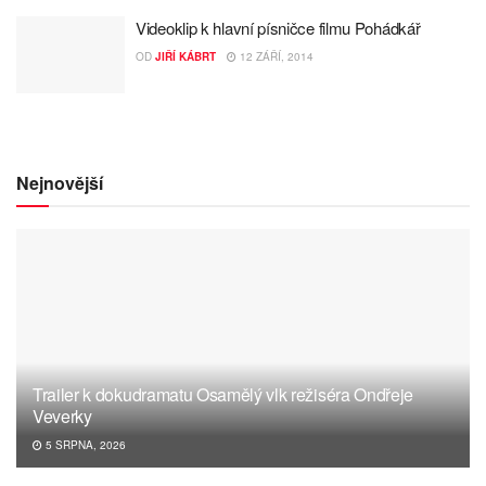
Videoklip k hlavní písničce filmu Pohádkář
OD
JIŘÍ KÁBRT
12 ZÁŘÍ, 2014
Nejnovější
Trailer k dokudramatu Osamělý vlk režiséra Ondřeje
Veverky
5 SRPNA, 2026