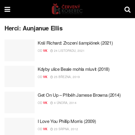
Herci:
Aunjanue Ellis
Král Richard: Zrození šampiónek (2021)
OD
VK
24 LISTOPADU, 2021
Kdyby ulice Beale mohla mluvit (2018)
OD
VK
25 BŘEZNA, 2019
Get On Up – Příběh Jamese Browna (2014)
OD
VK
4 ÚNORA, 2014
I Love You Phillip Morris (2009)
OD
VK
23 SRPNA, 2012