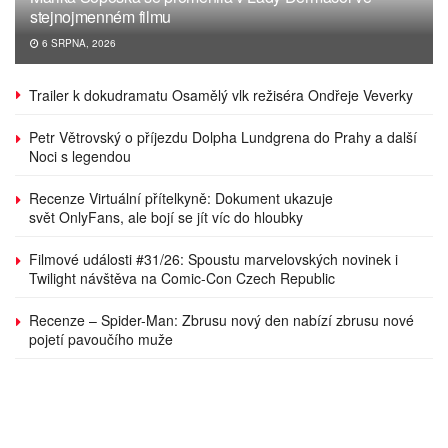
stejnojmenném filmu
6 SRPNA, 2026
Trailer k dokudramatu Osamělý vlk režiséra Ondřeje Veverky
Petr Větrovský o příjezdu Dolpha Lundgrena do Prahy a další
Noci s legendou
Recenze Virtuální přítelkyně: Dokument ukazuje
svět OnlyFans, ale bojí se jít víc do hloubky
Filmové události #31/26: Spoustu marvelovských novinek i
Twilight návštěva na Comic-Con Czech Republic
Recenze – Spider-Man: Zbrusu nový den nabízí zbrusu nové
pojetí pavoučího muže