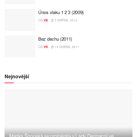
Únos vlaku 1 2 3 (2009)
OD
VK
5 SRPNA, 2012
Bez dechu (2011)
OD
VK
14 DUBNA, 2011
Nejnovější
Marika Šoposká se proměnila v Lady Dermacol ve