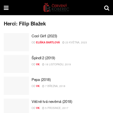
Herci:
Filip Blažek
Cool Girl! (2023)
OD
ELIŠKA BARTLOVÁ
23 KVĚTNA, 2023
Špindl 2 (2019)
OD
VK
18 LISTOPADU, 2019
Pepa (2018)
OD
VK
7 BŘEZNA, 2018
Věčně tvá nevěrná (2018)
OD
VK
5 PROSINCE, 2017