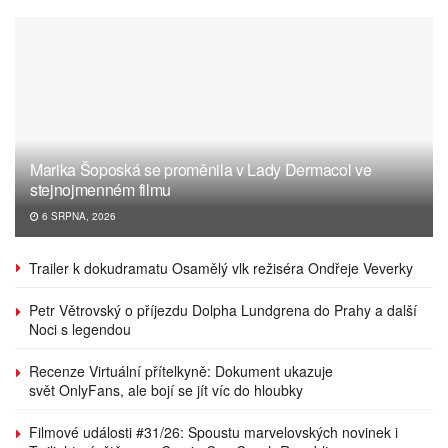
Marika Šoposká se proměnila v Lady Dermacol ve
stejnojmenném filmu
6 SRPNA, 2026
Trailer k dokudramatu Osamělý vlk režiséra Ondřeje Veverky
Petr Větrovský o příjezdu Dolpha Lundgrena do Prahy a další
Noci s legendou
Recenze Virtuální přítelkyně: Dokument ukazuje
svět OnlyFans, ale bojí se jít víc do hloubky
Filmové události #31/26: Spoustu marvelovských novinek i