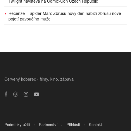
Twilight návštěva na Comic-Con Czech Republic
Recenze – Spider-Man: Zbrusu nový den nabízí zbrusu nové
pojetí pavoučího muže
Červený koberec - filmy, kino, zábava
Podmínky užití
Partnerství
Přihlásit
Kontakt