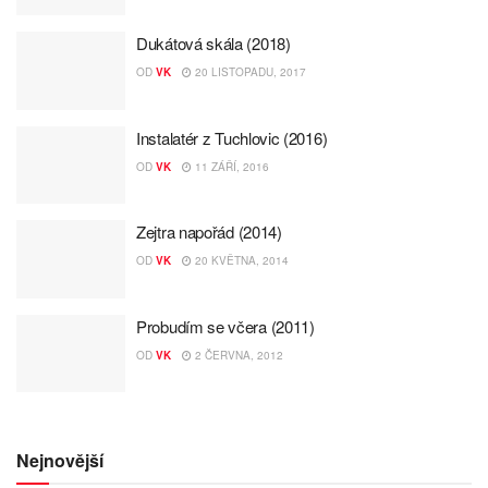
Dukátová skála (2018)
OD
VK
20 LISTOPADU, 2017
Instalatér z Tuchlovic (2016)
OD
VK
11 ZÁŘÍ, 2016
Zejtra napořád (2014)
OD
VK
20 KVĚTNA, 2014
Probudím se včera (2011)
OD
VK
2 ČERVNA, 2012
Nejnovější