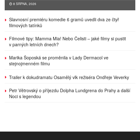
8 SRPNA, 2026
Slavnosní premiéru komedie 6 gramů uvedli dva ze čtyř
filmových tatínků
Filmové tipy: Mamma Mia! Nebo Čelisti – jaké filmy si pustit
v parných letních dnech?
Marika Šoposká se proměnila v Lady Dermacol ve
stejnojmenném filmu
Trailer k dokudramatu Osamělý vlk režiséra Ondřeje Veverky
Petr Větrovský o příjezdu Dolpha Lundgrena do Prahy a další
Noci s legendou