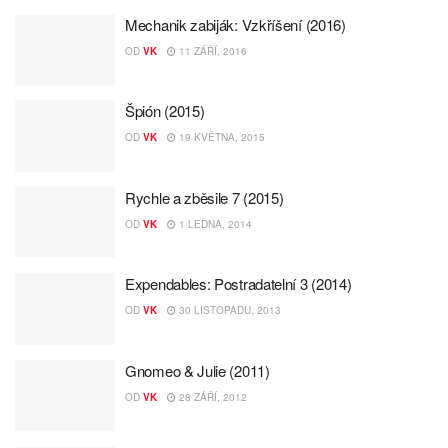
Mechanik zabiják: Vzkříšení (2016)
OD
VK
11 ZÁŘÍ, 2016
Špión (2015)
OD
VK
19 KVĚTNA, 2015
Rychle a zběsile 7 (2015)
OD
VK
1 LEDNA, 2014
Expendables: Postradatelní 3 (2014)
OD
VK
30 LISTOPADU, 2013
Gnomeo & Julie (2011)
OD
VK
28 ZÁŘÍ, 2012