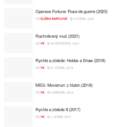
Operace Fortune: Ruse de guerre (2023)
OD
ELIŠKA BARTLOVÁ
3 LEDNA, 2023
Rozhněvaný muž (2021)
OD
VK
26 ČERVENCE, 2021
Rychle a zběsile: Hobbs a Shaw (2019)
OD
VK
31 LEDNA, 2019
MEG: Monstrum z hlubin (2018)
OD
VK
6 BŘEZNA, 2018
Rychle a zběsile 8 (2017)
OD
VK
1 LEDNA, 2017