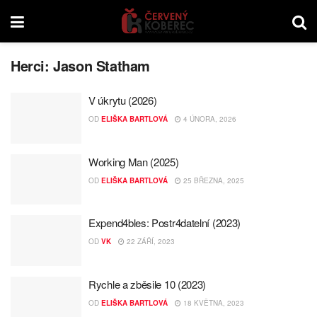
Herci:
Jason Statham
V úkrytu (2026)
OD
ELIŠKA BARTLOVÁ
4 ÚNORA, 2026
Working Man (2025)
OD
ELIŠKA BARTLOVÁ
25 BŘEZNA, 2025
Expend4bles: Postr4datelní (2023)
OD
VK
22 ZÁŘÍ, 2023
Rychle a zběsile 10 (2023)
OD
ELIŠKA BARTLOVÁ
18 KVĚTNA, 2023