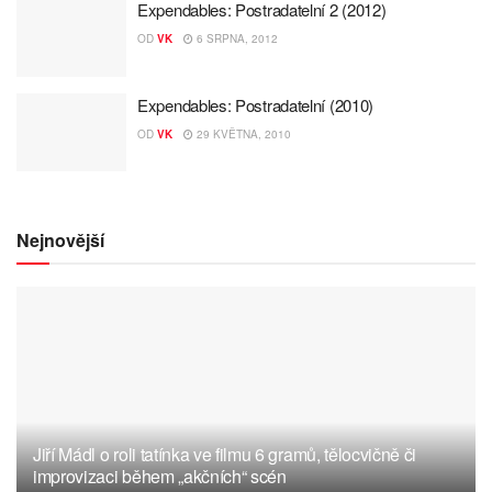
Expendables: Postradatelní 2 (2012)
OD
VK
6 SRPNA, 2012
Expendables: Postradatelní (2010)
OD
VK
29 KVĚTNA, 2010
Nejnovější
Jiří Mádl o roli tatínka ve filmu 6 gramů, tělocvičně či
improvizaci během „akčních“ scén