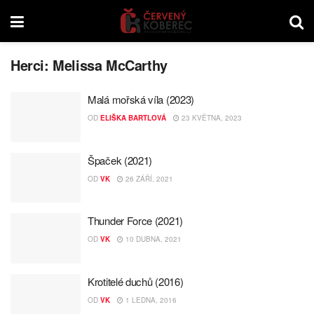
Herci:
Melissa McCarthy
Malá mořská víla (2023)
OD
ELIŠKA BARTLOVÁ
23 KVĚTNA, 2023
Špaček (2021)
OD
VK
26 ZÁŘÍ, 2021
Thunder Force (2021)
OD
VK
10 DUBNA, 2021
Krotitelé duchů (2016)
OD
VK
1 LEDNA, 2016