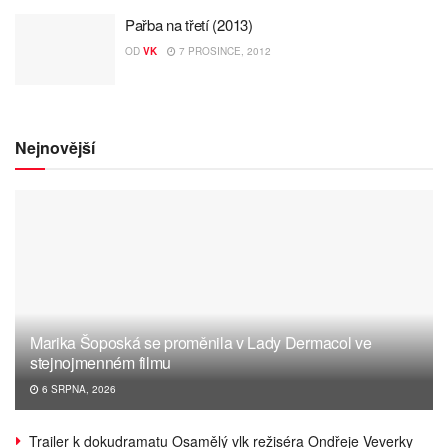
Pařba na třetí (2013)
OD
VK
7 PROSINCE, 2012
Nejnovější
Marika Šoposká se proměnila v Lady Dermacol ve
stejnojmenném filmu
6 SRPNA, 2026
Trailer k dokudramatu Osamělý vlk režiséra Ondřeje Veverky