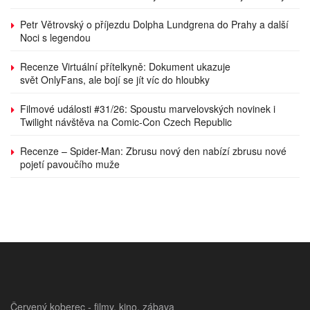
Petr Větrovský o příjezdu Dolpha Lundgrena do Prahy a další
Noci s legendou
Recenze Virtuální přítelkyně: Dokument ukazuje
svět OnlyFans, ale bojí se jít víc do hloubky
Filmové události #31/26: Spoustu marvelovských novinek i
Twilight návštěva na Comic-Con Czech Republic
Recenze – Spider-Man: Zbrusu nový den nabízí zbrusu nové
pojetí pavoučího muže
Červený koberec - filmy, kino, zábava