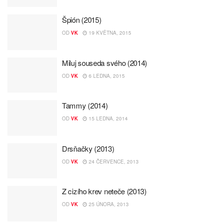
Špión (2015)
OD
VK
19 KVĚTNA, 2015
Miluj souseda svého (2014)
OD
VK
6 LEDNA, 2015
Tammy (2014)
OD
VK
15 LEDNA, 2014
Drsňačky (2013)
OD
VK
24 ČERVENCE, 2013
Z cizího krev neteče (2013)
OD
VK
25 ÚNORA, 2013