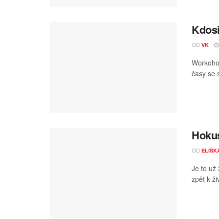
Kdosi
OD
VK
Workohol
časy se 
Hokus
OD
ELIŠK
Je to už
zpět k ži