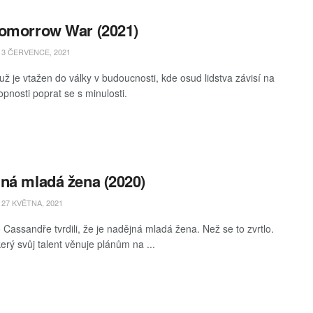
omorrow War (2021)
3 ČERVENCE, 2021
ž je vtažen do války v budoucnosti, kde osud lidstva závisí na
opnosti poprat se s minulosti.
ná mladá žena (2020)
27 KVĚTNA, 2021
 Cassandře tvrdili, že je nadějná mladá žena. Než se to zvrtlo.
erý svůj talent věnuje plánům na ...