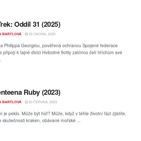
Trek: Oddíl 31 (2025)
23 ÚNORA, 2025
A BARTLOVÁ
a Philippa Georgiou, pověřená ochranou Spojené federace
e připojí k tajné divizi Hvězdné flotily zatímco čelí hříchům své
.
nteena Ruby (2023)
30 ČERVNA, 2023
A BARTLOVÁ
 je peklo. Může být hůř? Může, když v téhle životní fázi zjistíte,
ve skutečnosti kraken, obávané mořské ...