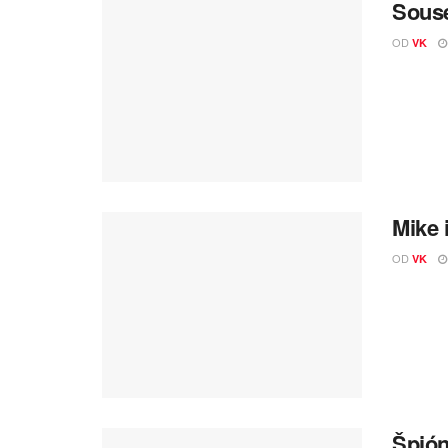
Souse
OD
VK
Mike 
OD
VK
Špión