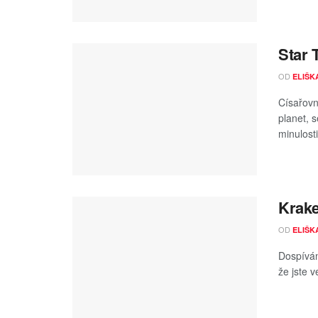
Star 
OD
ELIŠK
Císařovn
planet, s
minulosti
Krake
OD
ELIŠK
Dospívání
že jste 