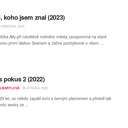
, koho jsem znal (2023)
4 BŘEZNA, 2023
ička Ally při návštěvě rodného města zavzpomíná na staré
svou první láskou Seanem a začne pochybovat o všem, ...
 pokus 2 (2022)
28 ŘÍJNA, 2022
A BARTLOVÁ
 29 let, co někdo zapálil svíci s černým plamenem a přivedl tak
votu sestry ze ...