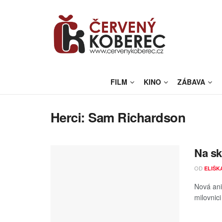
FILM
KINO
ZÁBAVA
Herci:
Sam Richardson
Na sk
OD
ELIŠK
Nová ani
milovnici