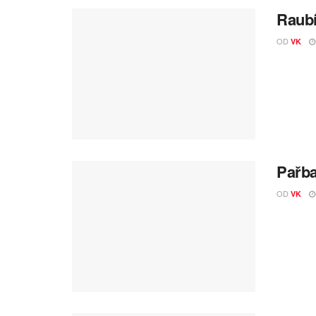
Raubí
OD
VK
Pařba
OD
VK