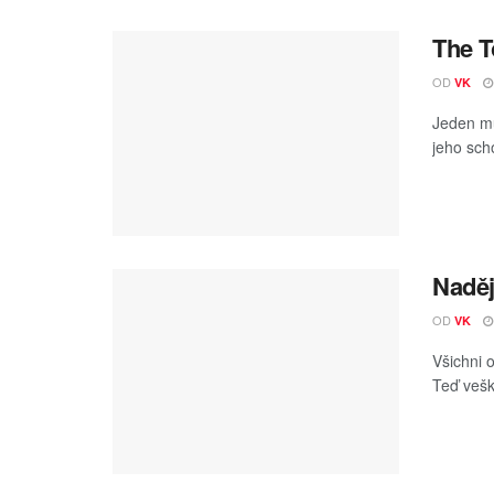
The T
OD
VK
Jeden mu
jeho sch
Naděj
OD
VK
Všichni o
Teď vešk