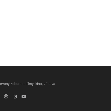
rvený koberec - filmy, kino, zábava