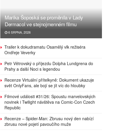
Marika Šoposká se proměnila v Lady
Dermacol ve stejnojmenném filmu
6 SRPNA, 2026
Trailer k dokudramatu Osamělý vlk režiséra
Ondřeje Veverky
Petr Větrovský o příjezdu Dolpha Lundgrena do
Prahy a další Noci s legendou
Recenze Virtuální přítelkyně: Dokument ukazuje
svět OnlyFans, ale bojí se jít víc do hloubky
Filmové události #31/26: Spoustu marvelovských
novinek i Twilight návštěva na Comic-Con Czech
Republic
Recenze – Spider-Man: Zbrusu nový den nabízí
zbrusu nové pojetí pavoučího muže