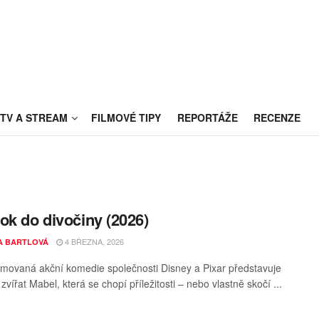
TV A STREAM
FILMOVÉ TIPY
REPORTÁŽE
RECENZE
ok do divočiny (2026)
4 BŘEZNA, 2026
A BARTLOVÁ
movaná akční komedie společnosti Disney a Pixar představuje
 zvířat Mabel, která se chopí příležitosti – nebo vlastně skočí ...