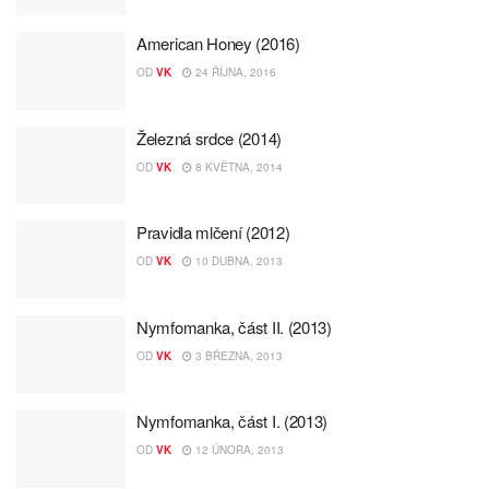
American Honey (2016)
OD
VK
24 ŘÍJNA, 2016
Železná srdce (2014)
OD
VK
8 KVĚTNA, 2014
Pravidla mlčení (2012)
OD
VK
10 DUBNA, 2013
Nymfomanka, část II. (2013)
OD
VK
3 BŘEZNA, 2013
Nymfomanka, část I. (2013)
OD
VK
12 ÚNORA, 2013