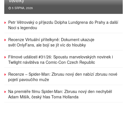
Veverky
5 SRPNA, 2026
Petr Větrovský o příjezdu Dolpha Lundgrena do Prahy a další
Noci s legendou
Recenze Virtuální přítelkyně: Dokument ukazuje
svět OnlyFans, ale bojí se jít víc do hloubky
Filmové události #31/26: Spoustu marvelovských novinek i
Twilight návštěva na Comic-Con Czech Republic
Recenze – Spider-Man: Zbrusu nový den nabízí zbrusu nové
pojetí pavoučího muže
Na premiéře filmu Spider-Man: Zbrusu nový den nechyběl
Adam Mišík, český hlas Toma Hollanda