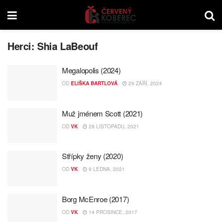
Herci:
Shia LaBeouf
Megalopolis (2024)
OD
ELIŠKA BARTLOVÁ
29 ZÁŘÍ, 2024
Muž jménem Scott (2021)
OD
VK
28 LISTOPADU, 2021
Střípky ženy (2020)
OD
VK
9 LEDNA, 2021
Borg McEnroe (2017)
OD
VK
14 PROSINCE, 2017