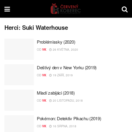
Herci:
Suki Waterhouse
Problémissky (2020)
OD
VK
26 KVĚTNA, 2020
Deštivý den v New Yorku (2019)
OD
VK
19 ZÁŘÍ, 2019
Mladí zabijáci (2018)
OD
VK
20 LISTOPADU, 2018
Pokémon: Detektiv Pikachu (2019)
OD
VK
16 SRPNA, 2018