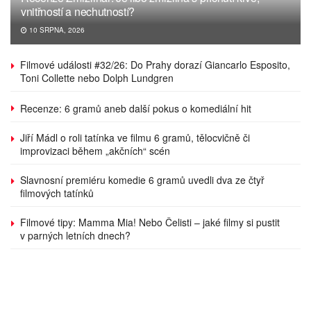
vnitřností a nechutností?
10 SRPNA, 2026
Filmové události #32/26: Do Prahy dorazí Giancarlo Esposito,
Toni Collette nebo Dolph Lundgren
Recenze: 6 gramů aneb další pokus o komediální hit
Jiří Mádl o roli tatínka ve filmu 6 gramů, tělocvičně či
improvizaci během „akčních“ scén
Slavnosní premiéru komedie 6 gramů uvedli dva ze čtyř
filmových tatínků
Filmové tipy: Mamma Mia! Nebo Čelisti – jaké filmy si pustit
v parných letních dnech?