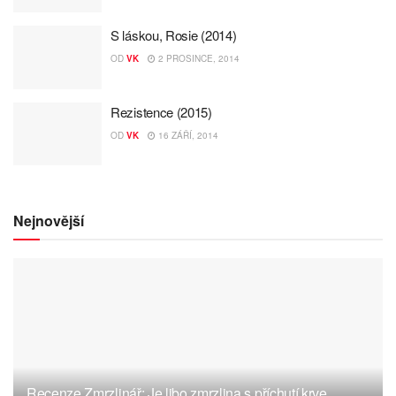
S láskou, Rosie (2014)
OD
VK
2 PROSINCE, 2014
Rezistence (2015)
OD
VK
16 ZÁŘÍ, 2014
Nejnovější
Recenze Zmrzlinář: Je libo zmrzlina s příchutí krve,