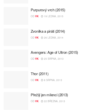
Purpurový vrch (2015)
OD
VK
19 LEDNA, 2015
Zvonilka a piráti (2014)
OD
VK
26 LEDNA, 2014
Avengers: Age of Ultron (2015)
OD
VK
25 SRPNA, 2013
Thor (2011)
OD
VK
8 SRPNA, 2013
Přežijí jen milenci (2013)
OD
VK
22 BŘEZNA, 2013