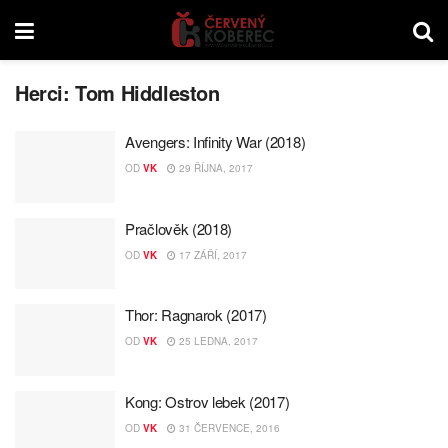
Herci:
Tom Hiddleston
Avengers: Infinity War (2018)
OD
VK
29 ŘÍJNA, 2017
Pračlověk (2018)
OD
VK
17 ZÁŘÍ, 2017
Thor: Ragnarok (2017)
OD
VK
25 LEDNA, 2017
Kong: Ostrov lebek (2017)
OD
VK
31 ČERVENCE, 2016