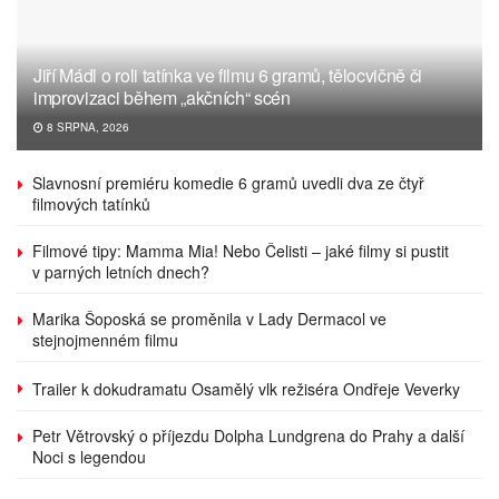
Jiří Mádl o roli tatínka ve filmu 6 gramů, tělocvičně či
improvizaci během „akčních“ scén
8 SRPNA, 2026
Slavnosní premiéru komedie 6 gramů uvedli dva ze čtyř
filmových tatínků
Filmové tipy: Mamma Mia! Nebo Čelisti – jaké filmy si pustit
v parných letních dnech?
Marika Šoposká se proměnila v Lady Dermacol ve
stejnojmenném filmu
Trailer k dokudramatu Osamělý vlk režiséra Ondřeje Veverky
Petr Větrovský o příjezdu Dolpha Lundgrena do Prahy a další
Noci s legendou