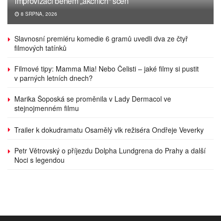
improvizaci během „akčních“ scén
8 SRPNA, 2026
Slavnosní premiéru komedie 6 gramů uvedli dva ze čtyř
filmových tatínků
Filmové tipy: Mamma Mia! Nebo Čelisti – jaké filmy si pustit
v parných letních dnech?
Marika Šoposká se proměnila v Lady Dermacol ve
stejnojmenném filmu
Trailer k dokudramatu Osamělý vlk režiséra Ondřeje Veverky
Petr Větrovský o příjezdu Dolpha Lundgrena do Prahy a další
Noci s legendou