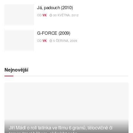
Já, padouch (2010)
OD
VK
30 KVĚTNA, 2012
G-FORCE (2009)
OD
VK
5 ČERVNA, 2009
Nejnovější
Jiří Mádl o roli tatínka ve filmu 6 gramů, tělocvičně či