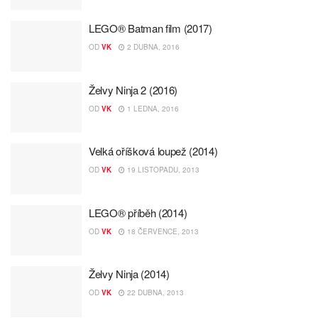
LEGO® Batman film (2017)
OD
VK
2 DUBNA, 2016
Želvy Ninja 2 (2016)
OD
VK
1 LEDNA, 2016
Velká oříšková loupež (2014)
OD
VK
19 LISTOPADU, 2013
LEGO® příběh (2014)
OD
VK
18 ČERVENCE, 2013
Želvy Ninja (2014)
OD
VK
22 DUBNA, 2013