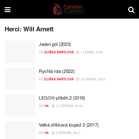
Herci:
Will Arnett
Jeden gól (2023)
OD
ELIŠKA BARTLOVÁ
1 LEDNA, 2024
Rychlá rota (2022)
OD
ELIŠKA BARTLOVÁ
13 SRPNA, 2022
LEGO® příběh 2 (2019)
OD
VK
13 ČERVNA, 2018
Velká oříšková loupež 2 (2017)
OD
VK
9 ČERVNA, 2017