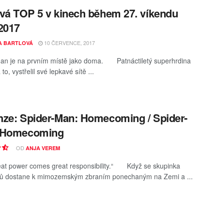
vá TOP 5 v kinech během 27. víkendu
2017
10 ČERVENCE, 2017
A BARTLOVÁ
an je na prvním místě jako doma. Patnáctiletý superhrdina
 to, vystřelil své lepkavé sítě ...
ze: Spider-Man: Homecoming / Spider-
 Homecoming
OD
ANJA VEREM
eat power comes great responsibility.“ Když se skupinka
ků dostane k mimozemským zbraním ponechaným na Zemi a ...