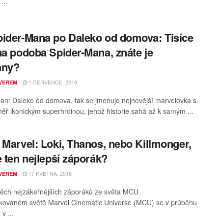
...
ider-Mana po Daleko od domova: Tisíce
na podoba Spider-Mana, znáte je
hny?
1 ČERVENCE, 2019
VEREM
an: Daleko od domova, tak se jmenuje nejnovější marvelovka s
měř ikonickým superhrdinou, jehož historie sahá až k samým ...
 Marvel: Loki, Thanos, nebo Killmonger,
e ten nejlepší záporák?
17 KVĚTNA, 2018
VEREM
 těch nejzákeřnějších záporáků ze světa MCU
kovaném světě Marvel Cinematic Universe (MCU) se v průběhu
 v ...