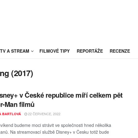
TV A STREAM
FILMOVÉ TIPY
REPORTÁŽE
RECENZE
ng (2017)
sney+ v České republice míří celkem pět
r-Man filmů
22 ČERVENCE, 2022
A BARTLOVÁ
tí víkend budeme moci strávit ve společnosti hned několika
anů. Na streamovací službě Disney+ v Česku totiž bude