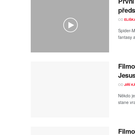
První
předs
OD
ELIŠK
Spider-
fantasy 
Filmo
Jesus
OD
JIŘÍ 
Někdo je
stane vr
Filmo