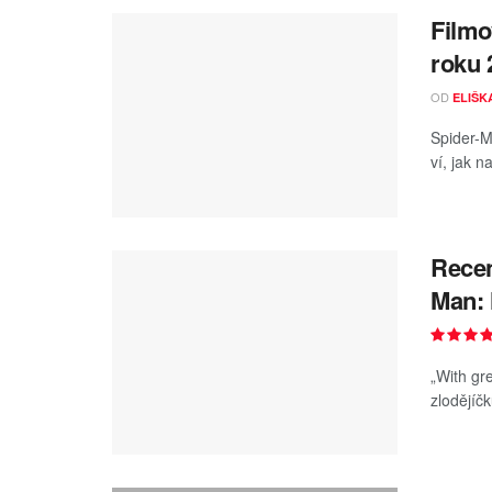
Filmo
roku 
OD
ELIŠK
Spider-M
ví, jak na
Recen
Man:
„With gr
zlodějíč