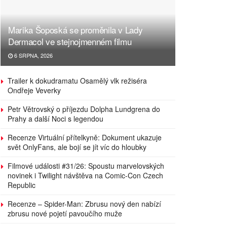
Marika Šoposká se proměnila v Lady
Dermacol ve stejnojmenném filmu
6 SRPNA, 2026
Trailer k dokudramatu Osamělý vlk režiséra
Ondřeje Veverky
Petr Větrovský o příjezdu Dolpha Lundgrena do
Prahy a další Noci s legendou
Recenze Virtuální přítelkyně: Dokument ukazuje
svět OnlyFans, ale bojí se jít víc do hloubky
Filmové události #31/26: Spoustu marvelovských
novinek i Twilight návštěva na Comic-Con Czech
Republic
Recenze – Spider-Man: Zbrusu nový den nabízí
zbrusu nové pojetí pavoučího muže