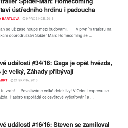
 trailer Spider-Man: Homecoming
taví ústředního hrdinu i padoucha
9 PROSINCE, 2016
A BARTLOVÁ
Man se už zase houpe mezi budovami. V prvním traileru na
akční dobrodružství Spider-Man: Homecoming se ...
vé události #34/16: Gaga je opět hvězda,
 je velký, Záhady přibývají
21 SRPNA, 2016
KÁBRT
 tu vrah! Povoláváme velké detektivy! V Orient expresu se
ažda, Hasbro uspořádá celosvětové vyšetřování a ...
vé události #16/16: Steven se zamiloval