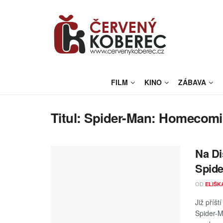
FILM
KINO
ZÁBAVA
Titul:
Spider-Man: Homecomi
Na Di
Spide
OD
ELIŠK
Již příš
Spider-M