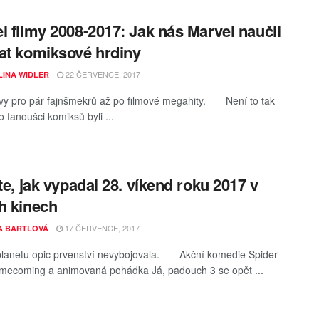
l filmy 2008-2017: Jak nás Marvel naučil
at komiksové hrdiny
22 ČERVENCE, 2017
INA WIDLER
y pro pár fajnšmekrů až po filmové megahity. Není to tak
 fanoušci komiksů byli ...
ěte, jak vypadal 28. víkend roku 2017 v
h kinech
17 ČERVENCE, 2017
A BARTLOVÁ
planetu opic prvenství nevybojovala. Akční komedie Spider-
ecoming a animovaná pohádka Já, padouch 3 se opět ...