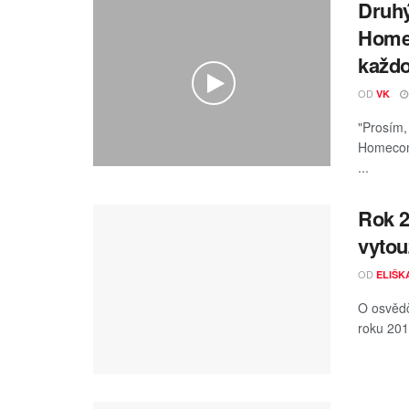
Druhý
Homec
každo
OD
VK
"Prosím,
Homecomi
...
Rok 2
vytou
OD
ELIŠK
O osvědč
roku 201