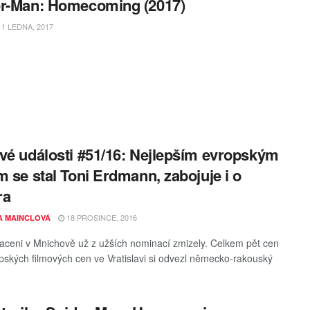
r-Man: Homecoming (2017)
1 LEDNA, 2017
vé události #51/16: Nejlepším evropským
m se stal Toni Erdmann, zabojuje i o
ra
18 PROSINCE, 2016
A MAINCLOVÁ
raceni v Mnichově už z užších nominací zmizely. Celkem pět cen
opských filmových cen ve Vratislavi si odvezl německo-rakouský