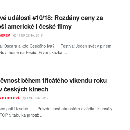
vé události #10/18: Rozdány ceny za
pší americké i české filmy
11 BŘEZNA, 2018
VEREM
al Oscara a kdo Českého lva? Festival Jeden svět v plném
Noví hosté na Febiu. První ukázka ...
ěvnost během třicátého víkendu roku
v českých kinech
1 SRPNA, 2017
A BARTLOVÁ
kce patří k sobě. Prázdninová atmosféra ovládla i kinosály.
TOP 5 tabulka je totiž ...