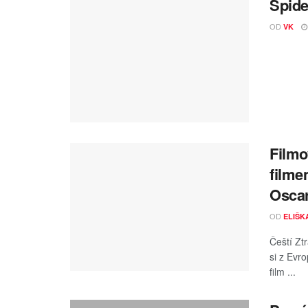
Spide
OD
VK
Filmo
filme
Osca
OD
ELIŠK
Čeští Zt
si z Evr
film ...