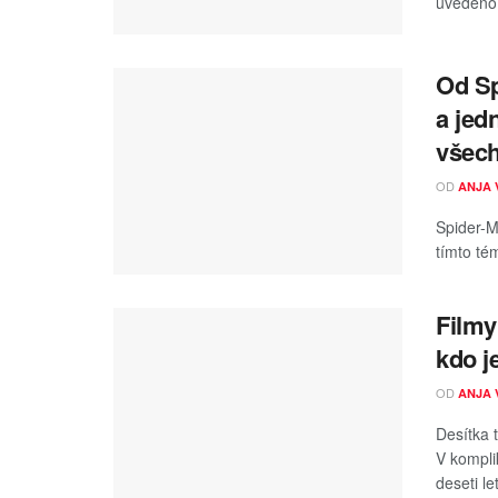
uvedeno 
Od Sp
a jed
všec
OD
ANJA 
Spider-M
tímto té
Filmy
kdo j
OD
ANJA 
Desítka
V kompli
deseti let