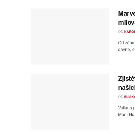
Marve
milov
OD
KAROL
Od zábav
dávno, co
Zjist
našic
OD
ELIŠK
Válka o 
Man: Hom