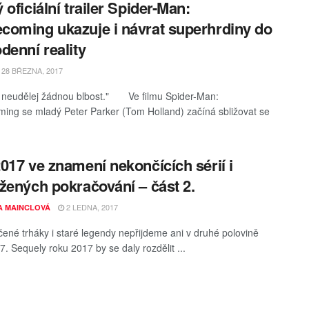
 oficiální trailer Spider-Man:
oming ukazuje i návrat superhrdiny do
denní reality
28 BŘEZNA, 2017
 neudělej žádnou blbost." Ve filmu Spider-Man:
ng se mladý Peter Parker (Tom Holland) začíná sbližovat se
017 ve znamení nekončících sérií i
žených pokračování – část 2.
2 LEDNA, 2017
A MAINCLOVÁ
ené trháky i staré legendy nepřijdeme ani v druhé polovině
7. Sequely roku 2017 by se daly rozdělit ...