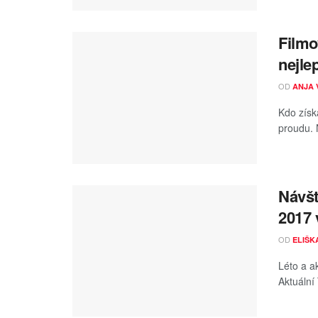
Filmo
nejle
OD
ANJA 
Kdo získ
proudu. 
Návšt
2017 
OD
ELIŠK
Léto a a
Aktuální 