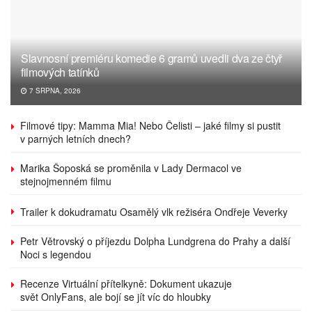
Slavnosní premiéru komedie 6 gramů uvedli dva ze čtyř
filmových tatínků
7 SRPNA, 2026
Filmové tipy: Mamma Mia! Nebo Čelisti – jaké filmy si pustit
v parných letních dnech?
Marika Šoposká se proměnila v Lady Dermacol ve
stejnojmenném filmu
Trailer k dokudramatu Osamělý vlk režiséra Ondřeje Veverky
Petr Větrovský o příjezdu Dolpha Lundgrena do Prahy a další
Noci s legendou
Recenze Virtuální přítelkyně: Dokument ukazuje
svět OnlyFans, ale bojí se jít víc do hloubky