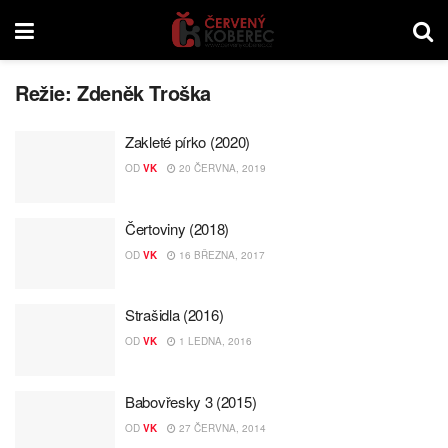
Režie:
Zdeněk Troška
Zakleté pírko (2020)
OD
VK
20 ČERVNA, 2019
Čertoviny (2018)
OD
VK
16 BŘEZNA, 2017
Strašidla (2016)
OD
VK
1 LEDNA, 2016
Babovřesky 3 (2015)
OD
VK
27 ČERVNA, 2014