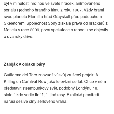
byl v minulosti hrdinou ve světě hraček, animovaného
seriálu i jednoho hraného filmu z roku 1987. Vždy bránil
svou planetu Eternii a hrad Grayskull před padouchem
Skeletorem. Společnost Sony získala práva od hračkářů z
Mattelu v roce 2009, první spekulace o rebootu se objevily
o dva roky dříve.
Zabiják v oblaku páry
Guillermo del Toro znovuoživí svůj zrušený projekt A
Killing on Carnival Row jako televizní seriál. Chce v něm
představit steampunkový svět, podobný Londýnu 18.
století, kde vedle lidí žijí i jiné rasy. Exotické prostředí
naruší děsivé činy sériového vraha.