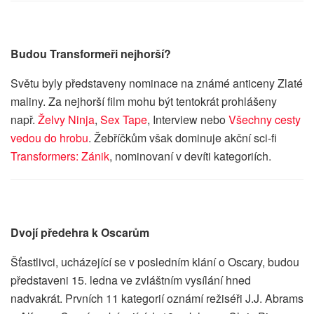
Budou Transformeři nejhorší?
Světu byly představeny nominace na známé anticeny Zlaté
maliny. Za nejhorší film mohu být tentokrát prohlášeny
např.
Želvy Ninja
,
Sex Tape
, Interview nebo
Všechny cesty
vedou do hrobu
. Žebříčkům však dominuje akční sci-fi
Transformers: Zánik
, nominovaní v devíti kategoriích.
Dvojí předehra k Oscarům
Šťastlivci, ucházející se v posledním klání o Oscary, budou
představeni 15. ledna ve zvláštním vysílání hned
nadvakrát. Prvních 11 kategorií oznámí režiséři J.J. Abrams