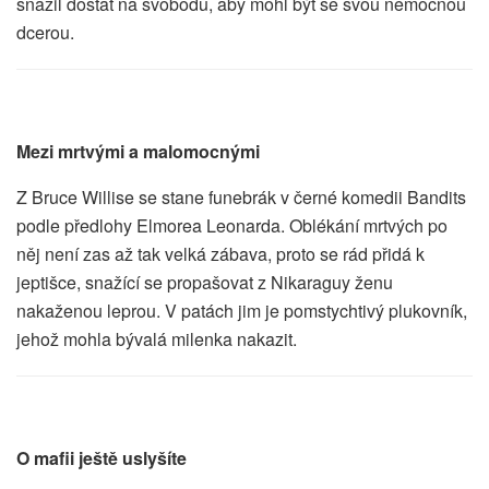
snažil dostat na svobodu, aby mohl být se svou nemocnou
dcerou.
Mezi mrtvými a malomocnými
Z Bruce Willise se stane funebrák v černé komedii Bandits
podle předlohy Elmorea Leonarda. Oblékání mrtvých po
něj není zas až tak velká zábava, proto se rád přidá k
jeptišce, snažící se propašovat z Nikaraguy ženu
nakaženou leprou. V patách jim je pomstychtivý plukovník,
jehož mohla bývalá milenka nakazit.
O mafii ještě uslyšíte