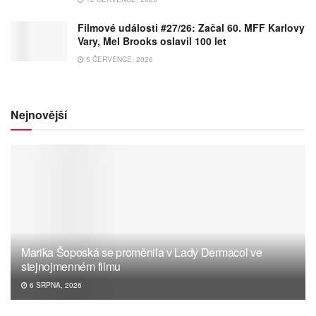
Filmové události #27/26: Začal 60. MFF Karlovy
Vary, Mel Brooks oslavil 100 let
5 ČERVENCE, 2026
Nejnovější
Marika Šoposká se proměnila v Lady Dermacol ve
stejnojmenném filmu
6 SRPNA, 2026