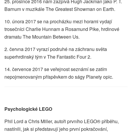
25. prosince 2016 nám zazpívá Hugh Jackman jako P. T.
Barnum v muzikále The Greatest Showman on Earth.
10. února 2017 se na procházku mezi horami vydají
trosečníci Charlie Hunnam a Rosamund Pike, hrdinové
dramatu The Mountain Between Us.
2. června 2017 vyrazí podruhé na záchranu světa
superhrdinský tým v The Fantastic Four 2.
14. července 2017 se veřejnost seznámí se zatím
nepojmenovaným příspěvkem do ságy Planety opic.
Psychologické LEGO
Phil Lord a Chris Miller, autoři prvního LEGO® příběhu,
nastínili, jak si představují jeho první pokračování,