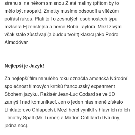
stranu si na někom smlsnou Zlaté maliny (přitom by to
mělo být naopak). Zmetky musíme odsoudit a vítězům
potřást rukou. Platí to i o zesnulých osobnostech typu
režiséra Ejzenštejna a herce Roba Taylora. Mezi živými
však stále zůstávají (a budou tvořit) klasici jako Pedro
Almodóvar.
Nejlepší je Jazyk!
Za nejlepší film minulého roku označila americká Národní
společnost filmových kritiků francouzský experiment
Sbohem jazyku. Režisér Jean-Luc Godard se ve 3D
zamýšlí nad komunikací. Jen o jeden hlas méně získalo
Linklaterovo Chlapectví. Mezi herci vynikli v hlavních rolích
Timothy Spall (Mr. Turner) a Marion Cotillard (Dva dny,
jedna noc).