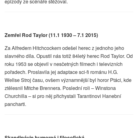
epizody ze scénáře stěžoval.
Zemřel Rod Taylor (11.1 1930 – 7.1 2015)
Za Alfredem Hitchcockem odešel herec z jednoho jeho
slavného díla. Opustil nás totiž 84letý herec Rod Taylor. Od
roku 1953 se objevil v nesčetných filmech i televizních
pořadech. Proslavila jej adaptace sci-fi románu H.G.
Wellse Stroj času, ovšem významnější byl horor Ptáci, kde
ztělesnil Mitche Brennera. Poslední roli – Winstona
Churchilla – si pro něj přichystali Tarantinovi Hanební
pancharti.
Skandinávie humorná i filosofická