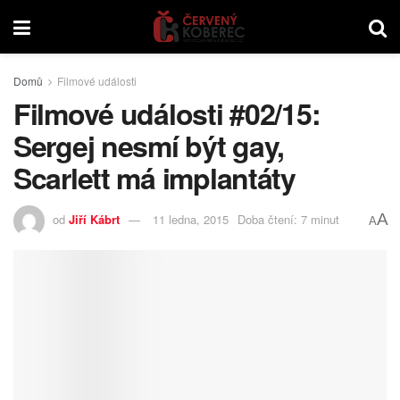
Domů
Filmové události
Filmové události #02/15:
Sergej nesmí být gay,
Scarlett má implantáty
A
od
Jiří Kábrt
11 ledna, 2015
Doba čtení: 7 minut
A