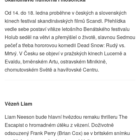
Od 14. do 18. ledna proběhne v českých a slovenských
kinech festival skandinávských filmů Scandi. Přehlídka
vedle sebe postaví vítěze letošního Benátského festivalu
Holub seděl na větvi a přemýšlel o životě, slavnou Sedmou
pečeť a třeba hororovou komedii Dead Snow: Rudý vs.
Mrtvý. V Česku se objeví v pražských kinech Lucerně a
Evaldu, brněnském Artu, ostravském Minikině,
chomutovském Světě a havířovské Centru.
Vězeň Liam
Liam Neeson bude hlavní hvězdou remaku thrilleru The
Escapist o hromadném útěku z vězení. Doživotně
odsouzený Frank Perry (Brian Cox) se v britském snímku