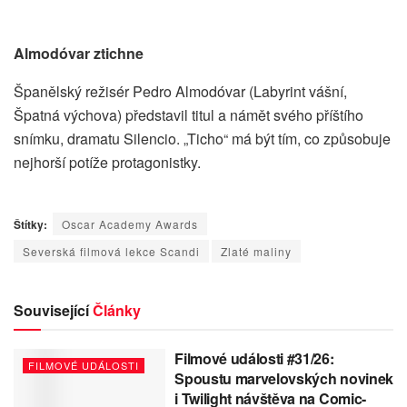
Almodóvar ztichne
Španělský režisér Pedro Almodóvar (Labyrint vášní,
Špatná výchova) představil titul a námět svého příštího
snímku, dramatu Silencio. „Ticho“ má být tím, co způsobuje
nejhorší potíže protagonistky.
Štítky:
Oscar Academy Awards
Severská filmová lekce Scandi
Zlaté maliny
Související
Články
Filmové události #31/26:
FILMOVÉ UDÁLOSTI
Spoustu marvelovských novinek
i Twilight návštěva na Comic-