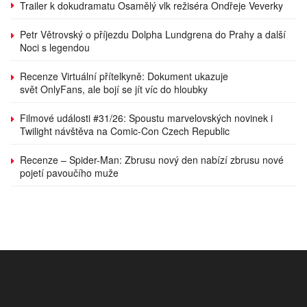
Trailer k dokudramatu Osamělý vlk režiséra Ondřeje Veverky
Petr Větrovský o příjezdu Dolpha Lundgrena do Prahy a další
Noci s legendou
Recenze Virtuální přítelkyně: Dokument ukazuje
svět OnlyFans, ale bojí se jít víc do hloubky
Filmové události #31/26: Spoustu marvelovských novinek i
Twilight návštěva na Comic-Con Czech Republic
Recenze – Spider-Man: Zbrusu nový den nabízí zbrusu nové
pojetí pavoučího muže