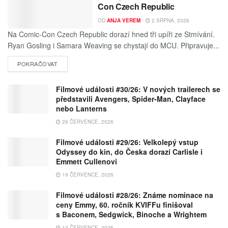
Con Czech Republic
OD
ANJA VEREM
2 SRPNA, 2026
Na Comic-Con Czech Republic dorazí hned tři upíři ze Stmívání.
Ryan Gosling i Samara Weaving se chystají do MCU. Připravuje...
POKRAČOVAT
Filmové události #30/26: V nových trailerech se
představili Avengers, Spider-Man, Clayface
nebo Lanterns
26 ČERVENCE, 2026
Filmové události #29/26: Velkolepý vstup
Odyssey do kin, do Česka dorazí Carlisle i
Emmett Cullenovi
19 ČERVENCE, 2026
Filmové události #28/26: Známe nominace na
ceny Emmy, 60. ročník KVIFFu finišoval
s Baconem, Sedgwick, Binoche a Wrightem
12 ČERVENCE, 2026