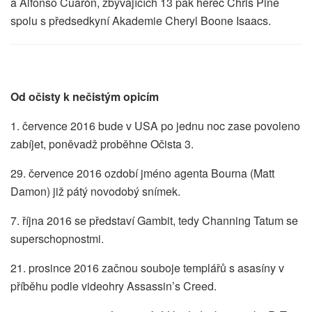
a Alfonso Cuarón, zbývajících 13 pak herec Chris Pine
spolu s předsedkyní Akademie Cheryl Boone Isaacs.
Od očisty k nečistým opicím
1. července 2016 bude v USA po jednu noc zase povoleno
zabíjet, poněvadž proběhne Očista 3.
29. července 2016 ozdobí jméno agenta Bourna (Matt
Damon) již pátý novodobý snímek.
7. října 2016 se představí Gambit, tedy Channing Tatum se
superschopnostmi.
21. prosince 2016 začnou souboje templářů s asasíny v
příběhu podle videohry Assassin’s Creed.