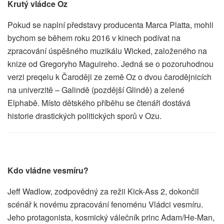
Krutý vládce Oz
Pokud se naplní představy producenta Marca Platta, mohli
bychom se během roku 2016 v kinech podívat na
zpracování úspěšného muzikálu Wicked, založeného na
knize od Gregoryho Maguireho. Jedná se o pozoruhodnou
verzi preqelu k Čaroději ze země Oz o dvou čarodějnicích
na univerzitě – Galindě (pozdější Glindě) a zelené
Elphabě. Místo dětského příběhu se čtenáři dostává
historie drastických politických sporů v Ozu.
Kdo vládne vesmíru?
Jeff Wadlow, zodpovědný za režii Kick-Ass 2, dokončil
scénář k novému zpracování fenoménu Vládci vesmíru.
Jeho protagonista, kosmický válečník princ Adam/He-Man,