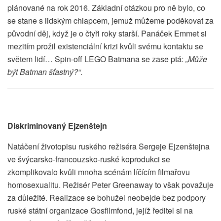
plánované na rok 2016. Základní otázkou pro ně bylo, co
se stane s lidským chlapcem, jemuž můžeme poděkovat za
původní děj, když je o čtyři roky starší. Panáček Emmet si
mezitím prožil existenciální krizi kvůli svému kontaktu se
světem lidí… Spin-off LEGO Batmana se zase ptá:
„Může
být Batman šťastný?“
.
Diskriminovaný Ejzenštejn
Natáčení životopisu ruského režiséra Sergeje Ejzenštejna
ve švýcarsko-francouzsko-ruské koprodukci se
zkomplikovalo kvůli mnoha scénám líčícím filmařovu
homosexualitu. Režisér Peter Greenaway to však považuje
za důležité. Realizace se bohužel neobejde bez podpory
ruské státní organizace Gosfilmfond, jejíž ředitel si na