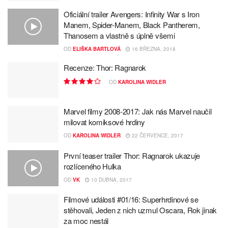
Oficiální trailer Avengers: Infinity War s Iron
Manem, Spider-Manem, Black Pantherem,
Thanosem a vlastně s úplně všemi
OD
ELIŠKA BARTLOVÁ
16 BŘEZNA, 2018
Recenze: Thor: Ragnarok
OD
KAROLINA WIDLER
Marvel filmy 2008-2017: Jak nás Marvel naučil
milovat komiksové hrdiny
OD
KAROLINA WIDLER
22 ČERVENCE, 2017
První teaser trailer Thor: Ragnarok ukazuje
rozlíceného Hulka
OD
VK
10 DUBNA, 2017
Filmové události #01/16: Superhrdinové se
stěhovali, Jeden z nich uzmul Oscara, Rok jinak
za moc nestál