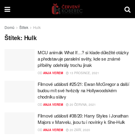
Domů
Štítek
Hulk
Štítek:
Hulk
MCU animák What If…? si klade důležité otázky
a představuje paralelní světy, kde se známé
příběhy odehrály trochu jinak
OD
ANJA VEREM
13 PROSINCE, 2021
Filmové události #25/21: Ewan McGregor a další
budou mít své hvězdy na Hollywoodském
chodníku slávy
OD
ANJA VEREM
20 ČERVNA, 2021
Filmové události #38/20: Harry Styles i Jonathan
Majors v Marvelu, jsou tu i novinky k She-Hulk
OD
ANJA VEREM
20 ZÁŘÍ, 2020