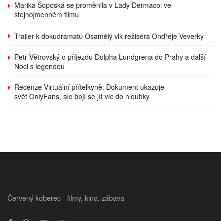
Marika Šoposká se proměnila v Lady Dermacol ve
stejnojmenném filmu
Trailer k dokudramatu Osamělý vlk režiséra Ondřeje Veverky
Petr Větrovský o příjezdu Dolpha Lundgrena do Prahy a další
Noci s legendou
Recenze Virtuální přítelkyně: Dokument ukazuje
svět OnlyFans, ale bojí se jít víc do hloubky
Červený koberec - filmy, kino, zábava