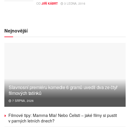
OD
JIŘÍ KÁBRT
3 LEDNA, 2016
Nejnovější
Slavnosní premiéru komedie 6 gramů uvedli dva ze čtyř
filmových tatínků
7 SRPNA, 2026
Filmové tipy: Mamma Mia! Nebo Čelisti – jaké filmy si pustit
v parných letních dnech?