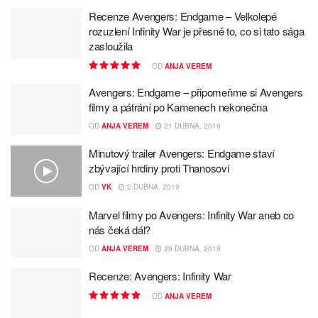
Recenze Avengers: Endgame – Velkolepé
rozuzlení Infinity War je přesně to, co si tato sága
zasloužila
OD
ANJA VEREM
Avengers: Endgame – připomeňme si Avengers
filmy a pátrání po Kamenech nekonečna
OD
ANJA VEREM
21 DUBNA, 2019
Minutový trailer Avengers: Endgame staví
zbývající hrdiny proti Thanosovi
OD
VK
2 DUBNA, 2019
Marvel filmy po Avengers: Infinity War aneb co
nás čeká dál?
OD
ANJA VEREM
29 DUBNA, 2018
Recenze: Avengers: Infinity War
OD
ANJA VEREM