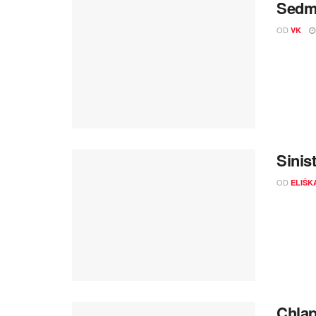
Sedm 
OD
VK
Sinist
OD
ELIŠK
Chlap