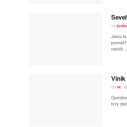
Seveř
OD
ELIŠK
Jakou bu
pomstě? 
natočil ..
Viník
OD
VK
Operátor 
brzy zjis