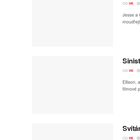
OD
VK
Jesse a 
moudřejší
Sinis
OD
VK
Ellison,
filmové p
Svítá
OD
VK