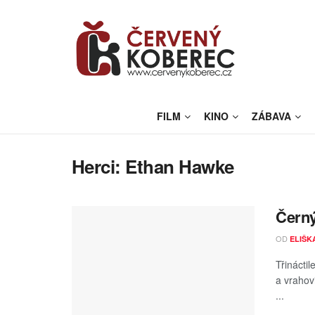
FILM
KINO
ZÁBAVA
Herci:
Ethan Hawke
Černý
OD
ELIŠK
Třinácti
a vrahov
...