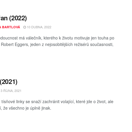
an (2022)
10 DUBNA, 2022
A BARTLOVÁ
doucnost má válečník, kterého k životu motivuje jen touha po
Robert Eggers, jeden z nejosobitějších režisérů současnosti,
.
 (2021)
3 ŘÍJNA, 2021
tísňové linky se snaží zachránit volající, které jde o život, ale
tí, že všechno je úplně jinak.