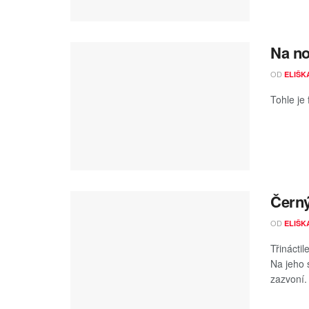
Na no
OD
ELIŠK
Tohle je
Černý
OD
ELIŠK
Třinácti
Na jeho 
zazvoní. 