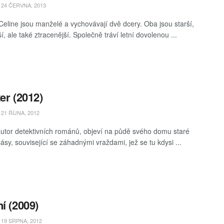
24 ČERVNA, 2013
Celine jsou manželé a vychovávají dvě dcery. Oba jsou starší,
, ale také ztracenější. Společně tráví letní dovolenou ...
ter (2012)
21 ŘÍJNA, 2012
 autor detektivních románů, objeví na půdě svého domu staré
ásy, související se záhadnými vraždami, jež se tu kdysi ...
ní (2009)
19 SRPNA, 2012