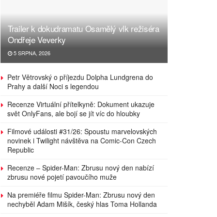
Trailer k dokudramatu Osamělý vlk režiséra
Ondřeje Veverky
5 SRPNA, 2026
Petr Větrovský o příjezdu Dolpha Lundgrena do
Prahy a další Noci s legendou
Recenze Virtuální přítelkyně: Dokument ukazuje
svět OnlyFans, ale bojí se jít víc do hloubky
Filmové události #31/26: Spoustu marvelovských
novinek i Twilight návštěva na Comic-Con Czech
Republic
Recenze – Spider-Man: Zbrusu nový den nabízí
zbrusu nové pojetí pavoučího muže
Na premiéře filmu Spider-Man: Zbrusu nový den
nechyběl Adam Mišík, český hlas Toma Hollanda