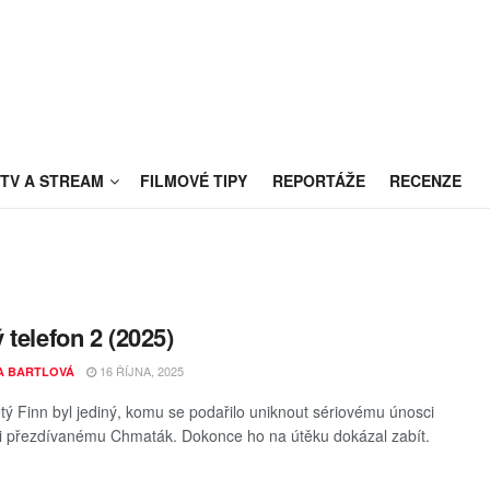
TV A STREAM
FILMOVÉ TIPY
REPORTÁŽE
RECENZE
 telefon 2 (2025)
16 ŘÍJNA, 2025
A BARTLOVÁ
letý Finn byl jediný, komu se podařilo uniknout sériovému únosci
i přezdívanému Chmaták. Dokonce ho na útěku dokázal zabít.