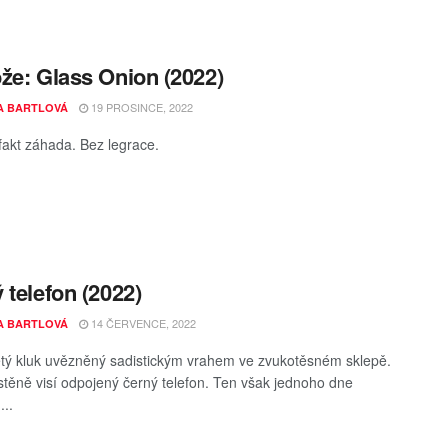
že: Glass Onion (2022)
19 PROSINCE, 2022
A BARTLOVÁ
 fakt záhada. Bez legrace.
 telefon (2022)
14 ČERVENCE, 2022
A BARTLOVÁ
letý kluk uvězněný sadistickým vrahem ve zvukotěsném sklepě.
stěně visí odpojený černý telefon. Ten však jednoho dne
...