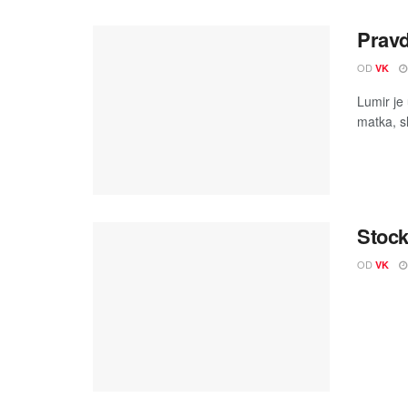
Pravd
OD
VK
Lumir je
matka, s
Stock
OD
VK