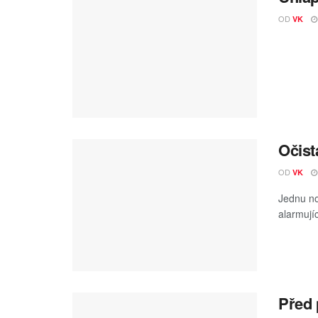
OD
VK
Očist
OD
VK
Jednu noc
alarmujíc
Před 