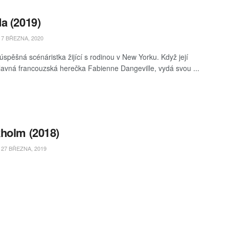
a (2019)
7 BŘEZNA, 2020
 úspěšná scénáristka žijící s rodinou v New Yorku. Když její
lavná francouzská herečka Fabienne Dangeville, vydá svou ...
holm (2018)
27 BŘEZNA, 2019