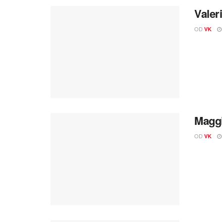
Valer
OD
VK
Maggi
OD
VK