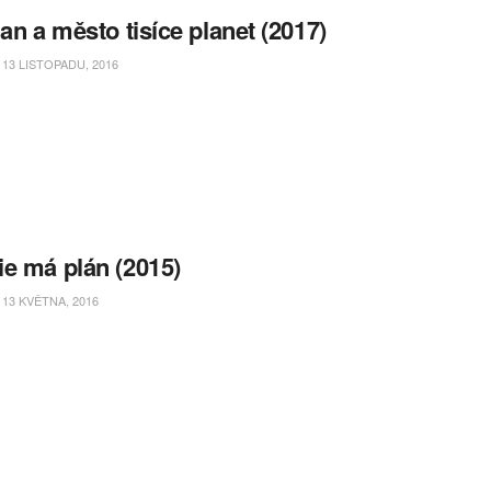
ian a město tisíce planet (2017)
13 LISTOPADU, 2016
e má plán (2015)
13 KVĚTNA, 2016