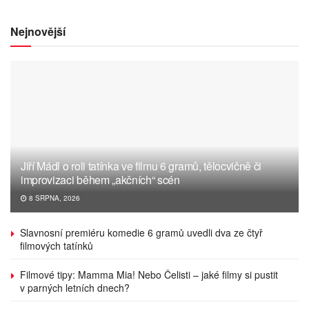
Nejnovější
Jiří Mádl o roli tatínka ve filmu 6 gramů, tělocvičně či
improvizaci během „akčních“ scén
8 SRPNA, 2026
Slavnosní premiéru komedie 6 gramů uvedli dva ze čtyř
filmových tatínků
Filmové tipy: Mamma Mia! Nebo Čelisti – jaké filmy si pustit
v parných letních dnech?