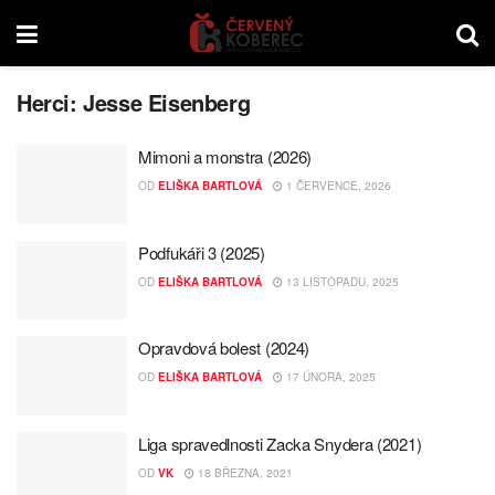
Herci:
Jesse Eisenberg
Mimoni a monstra (2026)
OD
ELIŠKA BARTLOVÁ
1 ČERVENCE, 2026
Podfukáři 3 (2025)
OD
ELIŠKA BARTLOVÁ
13 LISTOPADU, 2025
Opravdová bolest (2024)
OD
ELIŠKA BARTLOVÁ
17 ÚNORA, 2025
Liga spravedlnosti Zacka Snydera (2021)
OD
VK
18 BŘEZNA, 2021