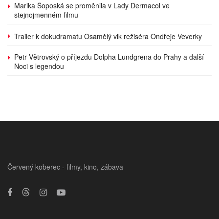
Marika Šoposká se proměnila v Lady Dermacol ve
stejnojmenném filmu
Trailer k dokudramatu Osamělý vlk režiséra Ondřeje Veverky
Petr Větrovský o příjezdu Dolpha Lundgrena do Prahy a další
Noci s legendou
Červený koberec - filmy, kino, zábava