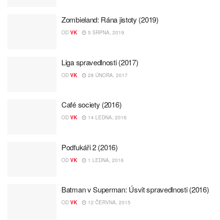
Zombieland: Rána jistoty (2019)
OD
VK
5 SRPNA, 2019
Liga spravedlnosti (2017)
OD
VK
28 ÚNORA, 2017
Café society (2016)
OD
VK
14 LEDNA, 2016
Podfukáři 2 (2016)
OD
VK
1 LEDNA, 2016
Batman v Superman: Úsvit spravedlnosti (2016)
OD
VK
12 ČERVNA, 2015