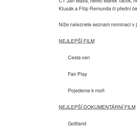
ČT Jan Maxa, herec Marek Taclík, he
Klusák a Filip Remunda či přední če
Níže naleznete seznam nominací v jed
NEJLEPŠÍ FILM
Cesta ven
Fair Play
Pojedeme k moři
NEJLEPŠÍ DOKUMENTÁRNÍ FILM
Gottland