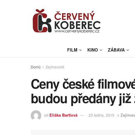
FILM
KINO
ZÁBAVA
Domů
Zajímavosti
Ceny české filmové
budou předány již 
od
Eliška Bartlová
23 ledna, 2015
v
Zajímav