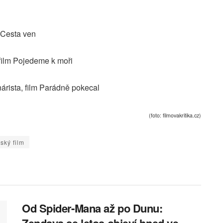
 Cesta ven
, film Pojedeme k moři
árista, film Parádně pokecal
(foto: filmovakritika.cz)
ský film
Od Spider-Mana až po Dunu:
Zendaya se letos objeví hned ve