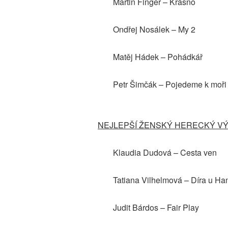
Martin Finger – Krásno
Ondřej Nosálek – My 2
Matěj Hádek – Pohádkář
Petr Šimčák – Pojedeme k moři
NEJLEPŠÍ ŽENSKÝ HERECKÝ V
Klaudia Dudová – Cesta ven
Tatiana Vilhelmová – Díra u Ha
Judit Bárdos – Fair Play