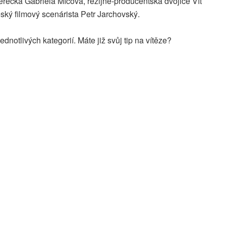
rečka Gabriela Míčová, režijně-producentská dvojice Vít
ský filmový scenárista Petr Jarchovský.
notlivých kategorií. Máte již svůj tip na vítěze?