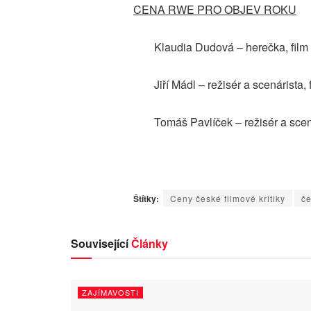
CENA RWE PRO OBJEV ROKU
Klaudia Dudová – herečka, film
Jiří Mádl – režisér a scenárista
Tomáš Pavlíček – režisér a scen
Štítky:
Ceny české filmové kritiky
če
Související
Články
ZAJÍMAVOSTI