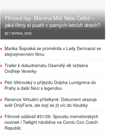
Filmové tipy: Mamma Mia! Nebo Čelisti –
jaké filmy si pustit v parných letních dnech?
7 SRPNA, 2026
Marika Šoposká se proměnila v Lady Dermacol ve
stejnojmenném filmu
Trailer k dokudramatu Osamělý vlk režiséra
Ondřeje Veverky
Petr Větrovský o příjezdu Dolpha Lundgrena do
Prahy a další Noci s legendou
Recenze Virtuální přítelkyně: Dokument ukazuje
svět OnlyFans, ale bojí se jít víc do hloubky
Filmové události #31/26: Spoustu marvelovských
novinek i Twilight návštěva na Comic-Con Czech
Republic