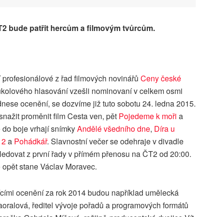
T2 bude patřit hercům a filmovým tvůrcům.
í profesionálové z řad filmových novinářů
Ceny české
ukolového hlasování vzešli nominovaní v celkem osmi
dnese ocenění, se dozvíme již tuto sobotu 24. ledna 2015.
snažit proměnit film Cesta ven, pět
Pojedeme k moři
a
 do boje vrhají snímky
Andělé všedního dne
,
Díra u
 2
a
Pohádkář
. Slavnostní večer se odehraje v divadle
ledovat z první řady v přímém přenosu na ČT2 od 20:00.
opět stane Václav Moravec.
ícími ocenění za rok 2014 budou například umělecká
ralová, ředitel vývoje pořadů a programových formátů