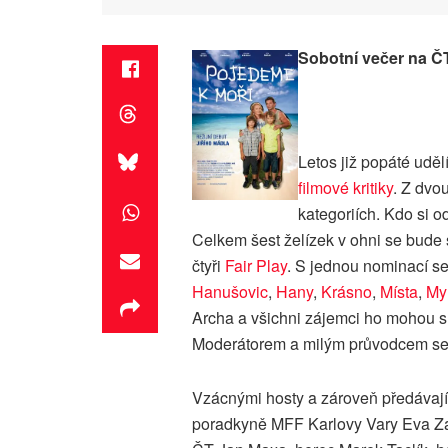
Sobotní večer na Č
Letos již popáté uděl
filmové kritiky
. Z dvo
kategoriích. Kdo si o
Celkem šest želízek v ohni se bude 
čtyři
Fair Play
. S jednou nominací se
Hanušovic
,
Hany
,
Krásno
,
Místa
,
My
Archa a všichni zájemci ho mohou s
Moderátorem a milým průvodcem se 
Vzácnými hosty a zároveň předávaj
poradkyně MFF Karlovy Vary Eva Zao