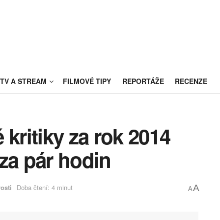
TV A STREAM
FILMOVÉ TIPY
REPORTÁŽE
RECENZE
 kritiky za rok 2014
za pár hodin
osti
Doba čtení: 4 minut
A
A