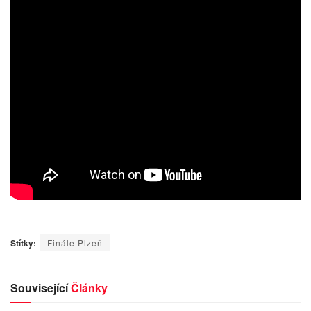
Štítky:
Finále Plzeň
Související
Články