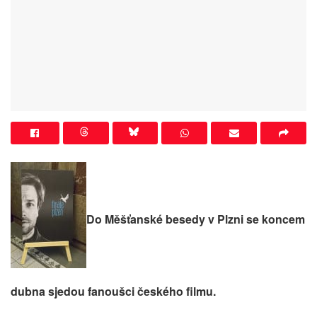
Do Měšťanské besedy v Plzni se koncem
dubna sjedou fanoušci českého filmu.