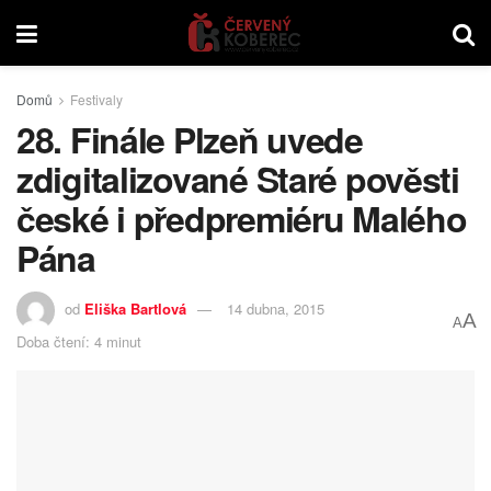
Domů
Festivaly
28. Finále Plzeň uvede
zdigitalizované Staré pověsti
české i předpremiéru Malého
Pána
od
Eliška Bartlová
14 dubna, 2015
A
A
Doba čtení: 4 minut