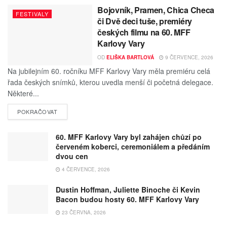
Bojovník, Pramen, Chica Checa
FESTIVALY
či Dvě deci tuše, premiéry
českých filmu na 60. MFF
Karlovy Vary
OD
ELIŠKA BARTLOVÁ
9 ČERVENCE, 2026
Na jubilejním 60. ročníku MFF Karlovy Vary měla premiéru celá
řada českých snímků, kterou uvedla menší či početná delegace.
Některé...
POKRAČOVAT
60. MFF Karlovy Vary byl zahájen chůzí po
červeném koberci, ceremoniálem a předáním
dvou cen
4 ČERVENCE, 2026
Dustin Hoffman, Juliette Binoche či Kevin
Bacon budou hosty 60. MFF Karlovy Vary
23 ČERVNA, 2026