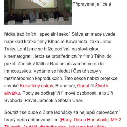
Připravena je i celá
řádka tradičních i speciální sekcí. Sláva animace uvede
například krátké filmy Kihačiró Kawamota, žáka Jiřího
Trnky. Loni jsme se blíže podívali na slovinskou
kinematografii, letos se prostřednictvím filmů Táhni do
pekel, Zámek v Itálii či Radiostars zaměříme na tu
francouzskou. Vydáme se hledat i České stopy v
mezinárodních koprodukcích. Tato sekce nabízí projekce
snímků
Kukuřičný ostrov
, Brundibár,
Ghoul
či
Život v
akvárku
. Pocty se dočkají tři filmové osobnosti, a to Jiří
Svoboda, Pavel Juráček a Štefan Uher.
Soutěžit se bude o Zlaté ledňáčky za nejlepší celovečerní
hraný nebo animovaný film (
Hany
,
Díra u Hanušovic
,
MY 2
,
Tři bratři
,
Andělé všedního dne
,
Jak jsme hráli čáru
…),