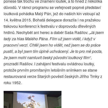
ponese tak trochu ve znamení loutek, a to hned z několika
důvodů. V rámci programu se veřejnosti poprvé představí
loutková pohádka Malý Pán, jež do našich kin vstoupí až
14. května 2015. Bohatá delegace dorazila i na pražskou
tiskovou konferenci k festivalu v doprovodu dřevěných
hrdinů. Nechyběl ani herec a dabér Saša Rašilov.
„Já jsem
tady za hlas Malého Pána. Film už jsem viděl, i když v
pracovní verzi. Chtěl jsem ho vidět, než jsem se do práce
pustil, a byl jsem tím úplně uchvácený. Je to pro mě pocta,
že jsem mohl namluvit český původní loutkový film“
,
prozradil Rašilov. I zahájení festivalu ovládnou loutky,
protože prvním promítaným letošním snímkem se stane
restaurovaná verze Starých pověstí českých Jiřího Trnky z
roku 1952.