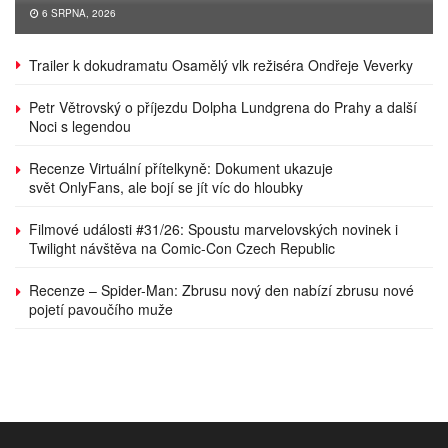
6 SRPNA, 2026
Trailer k dokudramatu Osamělý vlk režiséra Ondřeje Veverky
Petr Větrovský o příjezdu Dolpha Lundgrena do Prahy a další
Noci s legendou
Recenze Virtuální přítelkyně: Dokument ukazuje
svět OnlyFans, ale bojí se jít víc do hloubky
Filmové události #31/26: Spoustu marvelovských novinek i
Twilight návštěva na Comic-Con Czech Republic
Recenze – Spider-Man: Zbrusu nový den nabízí zbrusu nové
pojetí pavoučího muže