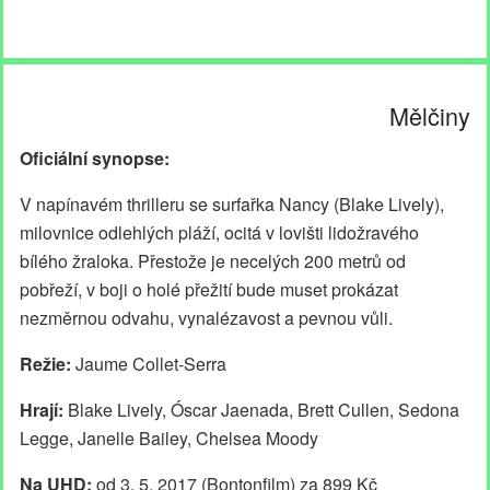
Mělčiny
Oficiální synopse:
V napínavém thrilleru se surfařka Nancy (Blake Lively),
milovnice odlehlých pláží, ocitá v lovišti lidožravého
bílého žraloka. Přestože je necelých 200 metrů od
pobřeží, v boji o holé přežití bude muset prokázat
nezměrnou odvahu, vynalézavost a pevnou vůli.
Režie:
Jaume Collet-Serra
Hrají:
Blake Lively, Óscar Jaenada, Brett Cullen, Sedona
Legge, Janelle Bailey, Chelsea Moody
Na UHD:
od 3. 5. 2017 (Bontonfilm) za 899 Kč