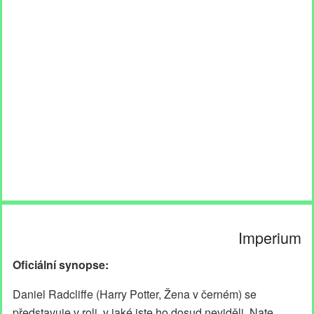
Imperium
Oficiální synopse:
Daniel Radcliffe (Harry Potter, Žena v černém) se
představuje v roli, v jaké jste ho dosud neviděli. Nate