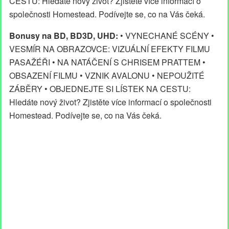
CESTU: Hledáte nový život? Zjistěte více informací o
společnosti Homestead. Podívejte se, co na Vás čeká.
Bonusy na BD, BD3D, UHD:
• VYNECHANÉ SCÉNY •
VESMÍR NA OBRAZOVCE: VIZUÁLNÍ EFEKTY FILMU
PASAŽÉŘI • NA NATÁČENÍ S CHRISEM PRATTEM •
OBSAZENÍ FILMU • VZNIK AVALONU • NEPOUŽITÉ
ZÁBĚRY • OBJEDNEJTE SI LÍSTEK NA CESTU:
Hledáte nový život? Zjistěte více informací o společnosti
Homestead. Podívejte se, co na Vás čeká.