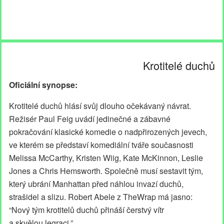
Krotitelé duchů
Oficiální synopse:
Krotitelé duchů hlásí svůj dlouho očekávaný návrat.
Režisér Paul Feig uvádí jedinečné a zábavné
pokračování klasické komedie o nadpřirozených jevech,
ve kterém se představí komediální tváře současnosti
Melissa McCarthy, Kristen Wiig, Kate McKinnon, Leslie
Jones a Chris Hemsworth. Společně musí sestavit tým,
který ubrání Manhattan před náhlou invazí duchů,
strašidel a slizu. Robert Abele z TheWrap má jasno:
“Nový tým krotitelů duchů přináší čerstvý vítr
a skvělou legraci.”