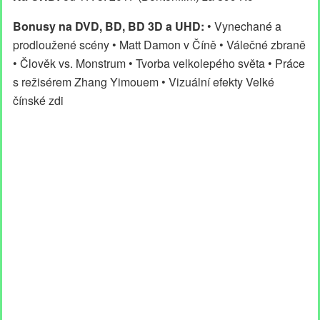
Bonusy na DVD, BD, BD 3D a UHD:
• Vynechané a
prodloužené scény • Matt Damon v Číně • Válečné zbraně
• Člověk vs. Monstrum • Tvorba velkolepého světa • Práce
s režisérem Zhang Yimouem • Vizuální efekty Velké
čínské zdi