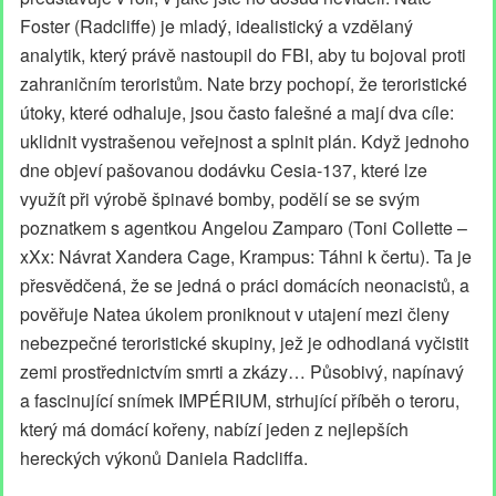
Foster (Radcliffe) je mladý, idealistický a vzdělaný
analytik, který právě nastoupil do FBI, aby tu bojoval proti
zahraničním teroristům. Nate brzy pochopí, že teroristické
útoky, které odhaluje, jsou často falešné a mají dva cíle:
uklidnit vystrašenou veřejnost a splnit plán. Když jednoho
dne objeví pašovanou dodávku Cesia-137, které lze
využít při výrobě špinavé bomby, podělí se se svým
poznatkem s agentkou Angelou Zamparo (Toni Collette –
xXx: Návrat Xandera Cage, Krampus: Táhni k čertu). Ta je
přesvědčená, že se jedná o práci domácích neonacistů, a
pověřuje Natea úkolem proniknout v utajení mezi členy
nebezpečné teroristické skupiny, jež je odhodlaná vyčistit
zemi prostřednictvím smrti a zkázy… Působivý, napínavý
a fascinující snímek IMPÉRIUM, strhující příběh o teroru,
který má domácí kořeny, nabízí jeden z nejlepších
hereckých výkonů Daniela Radcliffa.