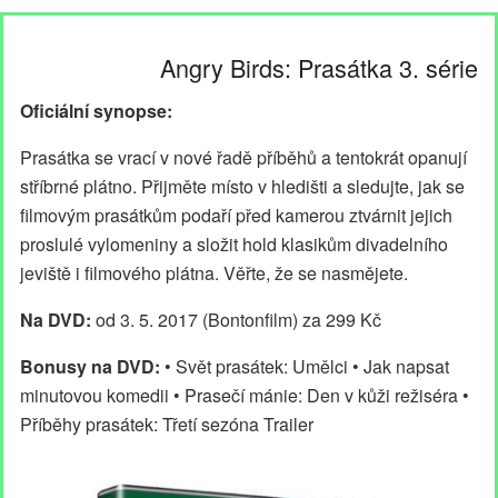
Angry Birds: Prasátka 3. série
Oficiální synopse:
Prasátka se vrací v nové řadě příběhů a tentokrát opanují
stříbrné plátno. Přijměte místo v hledišti a sledujte, jak se
filmovým prasátkům podaří před kamerou ztvárnit jejich
proslulé vylomeniny a složit hold klasikům divadelního
jeviště i filmového plátna. Věřte, že se nasmějete.
Na DVD:
od 3. 5. 2017 (Bontonfilm) za 299 Kč
Bonusy na DVD:
• Svět prasátek: Umělci • Jak napsat
minutovou komedii • Prasečí mánie: Den v kůži režiséra •
Příběhy prasátek: Třetí sezóna Trailer