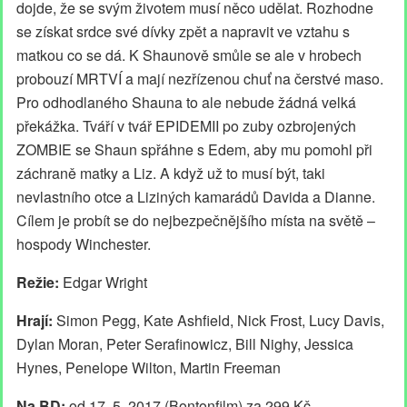
dojde, že se svým životem musí něco udělat. Rozhodne
se získat srdce své dívky zpět a napravit ve vztahu s
matkou co se dá. K Shaunově smůle se ale v hrobech
probouzí MRTVÍ a mají nezřízenou chuť na čerstvé maso.
Pro odhodlaného Shauna to ale nebude žádná velká
překážka. Tváří v tvář EPIDEMII po zuby ozbrojených
ZOMBIE se Shaun spřáhne s Edem, aby mu pomohl při
záchraně matky a Liz. A když už to musí být, taki
nevlastního otce a Liziných kamarádů Davida a Dianne.
Cílem je probít se do nejbezpečnějšího místa na světě –
hospody Winchester.
Režie:
Edgar Wright
Hrají:
Simon Pegg, Kate Ashfield, Nick Frost, Lucy Davis,
Dylan Moran, Peter Serafinowicz, Bill Nighy, Jessica
Hynes, Penelope Wilton, Martin Freeman
Na BD:
od 17. 5. 2017 (Bontonfilm) za 299 Kč