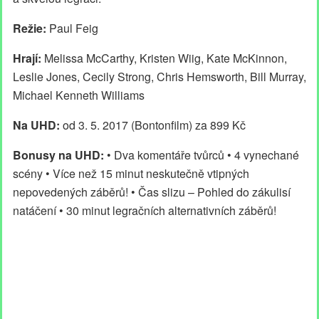
Režie:
Paul Feig
Hrají:
Melissa McCarthy, Kristen Wiig, Kate McKinnon,
Leslie Jones, Cecily Strong, Chris Hemsworth, Bill Murray,
Michael Kenneth Williams
Na UHD:
od 3. 5. 2017 (Bontonfilm) za 899 Kč
Bonusy na UHD:
• Dva komentáře tvůrců • 4 vynechané
scény • Více než 15 minut neskutečně vtipných
nepovedených záběrů! • Čas slizu – Pohled do zákulisí
natáčení • 30 minut legračních alternativních záběrů!