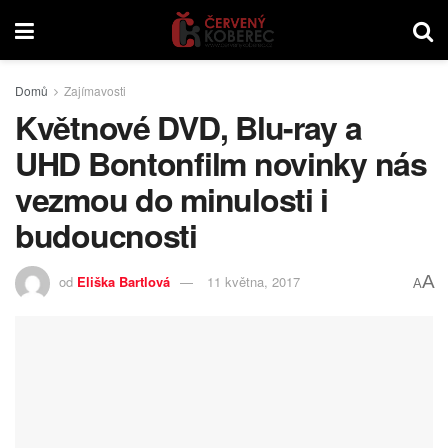
Domů
Zajímavosti
Květnové DVD, Blu-ray a
UHD Bontonfilm novinky nás
vezmou do minulosti i
budoucnosti
A
od
Eliška Bartlová
11 května, 2017
A