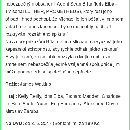
nebezpečným obsahem. Agent Sean Briar (Idris Elba –
TV seriál LUTHER, PROMETHEUS), který řeší jeho
případ, ihned pochopí, že Michael je jen pěšák v mnohem
větší hře a jeho zkušenosti by se mu mohly hodit při
rozkrývání rozsáhlého spiknutí.
Navzdory příkazům Briar najímá Michaela a využívá jeho
kapsářské schopnosti, aby rychle odhalil jádro spiknutí.
Brzy je jasné, že se tahle nezvyklá dvojice ocitla ve
smrtelném nebezpečí a jedině vzájemná spolupráce jim
může pomoci zdolat společného nepřítele.
Režie:
James Watkins
Hrají:
Kelly Reilly, Idris Elba, Richard Madden, Charlotte
Le Bon, Anatol Yusef, Eriq Ebouaney, Alexandra Doyle,
Miroslav Zaruba
Na DVD:
od 3. 5. 2017 (Bontonfilm) za 199 Kč