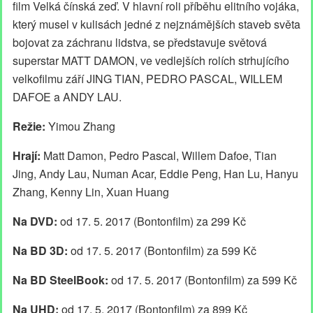
film Velká čínská zeď. V hlavní roli příběhu elitního vojáka,
který musel v kulisách jedné z nejznámějších staveb světa
bojovat za záchranu lidstva, se představuje světová
superstar MATT DAMON, ve vedlejších rolích strhujícího
velkofilmu září JING TIAN, PEDRO PASCAL, WILLEM
DAFOE a ANDY LAU.
Režie:
Yimou Zhang
Hrají:
Matt Damon, Pedro Pascal, Willem Dafoe, Tian
Jing, Andy Lau, Numan Acar, Eddie Peng, Han Lu, Hanyu
Zhang, Kenny Lin, Xuan Huang
Na DVD:
od 17. 5. 2017 (Bontonfilm) za 299 Kč
Na BD 3D:
od 17. 5. 2017 (Bontonfilm) za 599 Kč
Na BD SteelBook:
od 17. 5. 2017 (Bontonfilm) za 599 Kč
Na UHD:
od 17. 5. 2017 (Bontonfilm) za 899 Kč