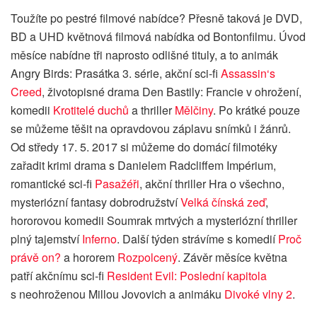
Toužíte po pestré filmové nabídce? Přesně taková je DVD,
BD a UHD květnová filmová nabídka od Bontonfilmu. Úvod
měsíce nabídne tři naprosto odlišné tituly, a to animák
Angry Birds: Prasátka 3. série, akční sci-fi
Assassin‘s
Creed
, životopisné drama Den Bastily: Francie v ohrožení,
komedii
Krotitelé duchů
a thriller
Mělčiny
. Po krátké pouze
se můžeme těšit na opravdovou záplavu snímků i žánrů.
Od středy 17. 5. 2017 si můžeme do domácí filmotéky
zařadit krimi drama s Danielem Radcliffem Impérium,
romantické sci-fi
Pasažéři
, akční thriller Hra o všechno,
mysteriózní fantasy dobrodružství
Velká čínská zeď
,
hororovou komedii Soumrak mrtvých a mysteriózní thriller
plný tajemství
Inferno
. Další týden strávíme s komedií
Proč
právě on?
a hororem
Rozpolcený
. Závěr měsíce května
patří akčnímu sci-fi
Resident Evil: Poslední kapitola
s neohroženou Millou Jovovich a animáku
Divoké vlny 2
.