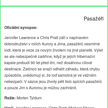
Pasažéři
Oficiální synopse:
Jennifer Lawrence a Chris Pratt září v napínavém
dobrodružství v rolích Aurory a Jima, pasažérů vesmírné
lodi, která je veze za novým životem na jiné planetě. Výlet
se ale nebezpečně zadrhne, když je jejich hibernační
kapsle probudí 90 let před tím, než dosáhnou cílové
destinace. Zatímco se snaží odhalit záhadu, která chybu
způsobila, uvědomují si, že loď samotná je ve vážném
nebezpečí. V sázce jsou životy pěti tisíc spících pasažérů
a pouze Jim s Aurorou je můžou zachránit.
Režie:
Morten Tyldum
Hrají:
Jennifer Lawrence, Chris Pratt, Michael Sheen,