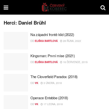
Herci:
Daniel Brühl
Na západní frontě klid (2022)
OD
ELIŠKA BARTLOVÁ
28 ŘÍJNA, 2022
Kingsman: První mise (2021)
OD
ELIŠKA BARTLOVÁ
16 ČERVENCE, 2019
The Cloverfield Paradox (2018)
OD
VK
3 ÚNORA, 2018
Operace Entebbe (2018)
OD
VK
17 LEDNA, 2018