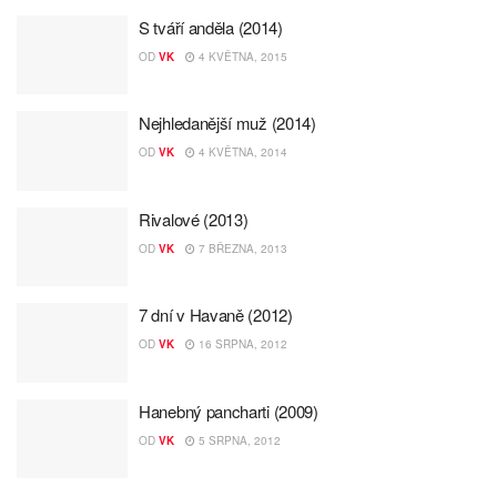
S tváří anděla (2014)
OD
VK
4 KVĚTNA, 2015
Nejhledanější muž (2014)
OD
VK
4 KVĚTNA, 2014
Rivalové (2013)
OD
VK
7 BŘEZNA, 2013
7 dní v Havaně (2012)
OD
VK
16 SRPNA, 2012
Hanebný pancharti (2009)
OD
VK
5 SRPNA, 2012