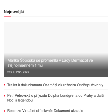
Nejnovější
Marika Šoposká se proměnila v Lady Dermacol ve
stejnojmenném filmu
6 SRPNA, 2026
Trailer k dokudramatu Osamělý vlk režiséra Ondřeje Veverky
Petr Větrovský o příjezdu Dolpha Lundgrena do Prahy a další
Noci s legendou
Recenze Virtuální přítelkyně: Dokument ukazuje