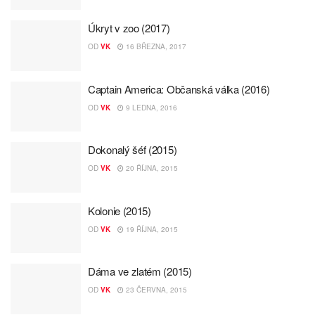
Úkryt v zoo (2017)
OD
VK
16 BŘEZNA, 2017
Captain America: Občanská válka (2016)
OD
VK
9 LEDNA, 2016
Dokonalý šéf (2015)
OD
VK
20 ŘÍJNA, 2015
Kolonie (2015)
OD
VK
19 ŘÍJNA, 2015
Dáma ve zlatém (2015)
OD
VK
23 ČERVNA, 2015