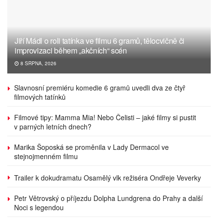
Jiří Mádl o roli tatínka ve filmu 6 gramů, tělocvičně či
improvizaci během „akčních“ scén
8 SRPNA, 2026
Slavnosní premiéru komedie 6 gramů uvedli dva ze čtyř
filmových tatínků
Filmové tipy: Mamma Mia! Nebo Čelisti – jaké filmy si pustit
v parných letních dnech?
Marika Šoposká se proměnila v Lady Dermacol ve
stejnojmenném filmu
Trailer k dokudramatu Osamělý vlk režiséra Ondřeje Veverky
Petr Větrovský o příjezdu Dolpha Lundgrena do Prahy a další
Noci s legendou