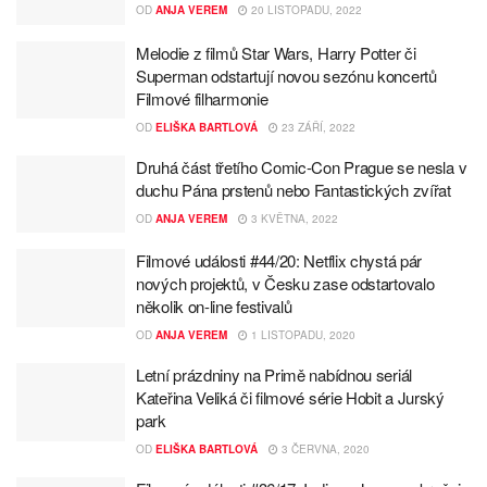
OD
ANJA VEREM
20 LISTOPADU, 2022
Melodie z filmů Star Wars, Harry Potter či
Superman odstartují novou sezónu koncertů
Filmové filharmonie
OD
ELIŠKA BARTLOVÁ
23 ZÁŘÍ, 2022
Druhá část třetího Comic-Con Prague se nesla v
duchu Pána prstenů nebo Fantastických zvířat
OD
ANJA VEREM
3 KVĚTNA, 2022
Filmové události #44/20: Netflix chystá pár
nových projektů, v Česku zase odstartovalo
několik on-line festivalů
OD
ANJA VEREM
1 LISTOPADU, 2020
Letní prázdniny na Primě nabídnou seriál
Kateřina Veliká či filmové série Hobit a Jurský
park
OD
ELIŠKA BARTLOVÁ
3 ČERVNA, 2020