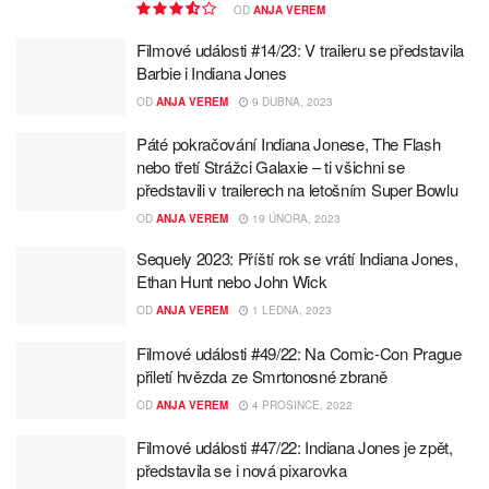
OD
ANJA VEREM
Filmové události #14/23: V traileru se představila
Barbie i Indiana Jones
OD
ANJA VEREM
9 DUBNA, 2023
Páté pokračování Indiana Jonese, The Flash
nebo třetí Strážci Galaxie – ti všichni se
představili v trailerech na letošním Super Bowlu
OD
ANJA VEREM
19 ÚNORA, 2023
Sequely 2023: Příští rok se vrátí Indiana Jones,
Ethan Hunt nebo John Wick
OD
ANJA VEREM
1 LEDNA, 2023
Filmové události #49/22: Na Comic-Con Prague
přiletí hvězda ze Smrtonosné zbraně
OD
ANJA VEREM
4 PROSINCE, 2022
Filmové události #47/22: Indiana Jones je zpět,
představila se i nová pixarovka