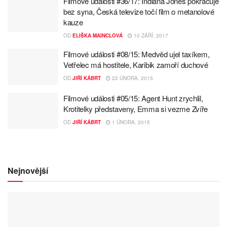
Filmové události #36/17: Indiana Jones pokračuje
bez syna, Česká televize točí film o metanolové
kauze
OD
ELIŠKA MAINCLOVÁ
10 ZÁŘÍ, 2017
Filmové události #08/15: Medvěd ujel taxíkem,
Vetřelec má hostitele, Karibik zamoří duchové
OD
JIŘÍ KÁBRT
22 ÚNORA, 2015
Filmové události #05/15: Agent Hunt zrychlil,
Krotitelky představeny, Emma si vezme Zvíře
OD
JIŘÍ KÁBRT
1 ÚNORA, 2015
Nejnovější