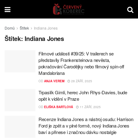
Domů
Štítek
Indiana Jones
Štítek:
Indiana Jones
Filmové události #39/25: V trailerech se
představily Frankensteinova nevěsta,
pokračování Čarodějky nebo filmový spin-off
Mandaloriana
OD
ANJA VEREM
28 ZÁŘÍ, 2025
Trpaslík Gimli, herec John Rhys-Davies, bude
opět k vidění v Praze
OD
ELIŠKA BARTLOVÁ
11 ZÁŘÍ, 2025
Recenze Indiana Jones a nástroj osudu: Harrison
Ford je zpět a v plné formě, nový Indiana Jones
baví a přinese i značnou dávku nostalgie