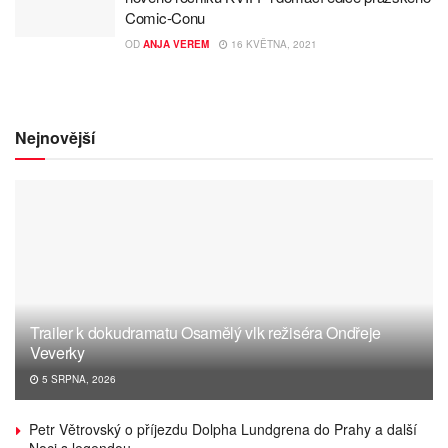
Comic-Conu
OD
ANJA VEREM
16 KVĚTNA, 2021
Nejnovější
Trailer k dokudramatu Osamělý vlk režiséra Ondřeje
Veverky
5 SRPNA, 2026
Petr Větrovský o příjezdu Dolpha Lundgrena do Prahy a další