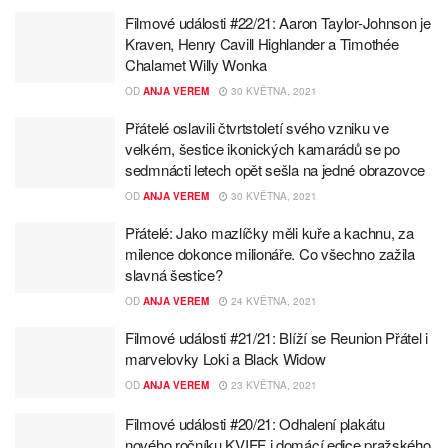
Filmové události #22/21: Aaron Taylor-Johnson je
Kraven, Henry Cavill Highlander a Timothée
Chalamet Willy Wonka
OD
ANJA VEREM
30 KVĚTNA, 2021
Přátelé oslavili čtvrtstoletí svého vzniku ve
velkém, šestice ikonických kamarádů se po
sedmnácti letech opět sešla na jedné obrazovce
OD
ANJA VEREM
30 KVĚTNA, 2021
Přátelé: Jako mazlíčky měli kuře a kachnu, za
milence dokonce milionáře. Co všechno zažila
slavná šestice?
OD
ANJA VEREM
24 KVĚTNA, 2021
Filmové události #21/21: Blíží se Reunion Přátel i
marvelovky Loki a Black Widow
OD
ANJA VEREM
23 KVĚTNA, 2021
Filmové události #20/21: Odhalení plakátu
nového ročníku KVIFF i domácí edice pražského