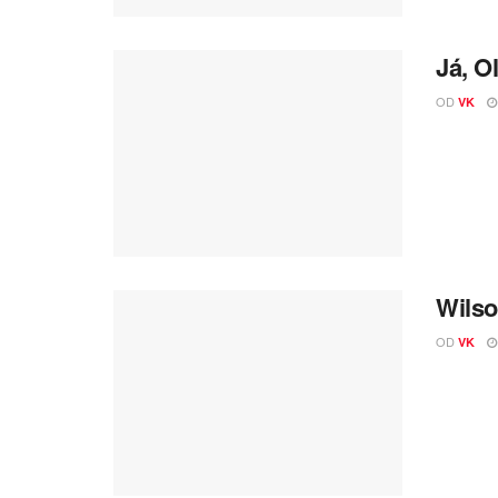
Já, O
OD
VK
Wilso
OD
VK