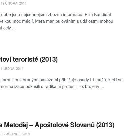
19 ÚNORA, 2014
 době jsou nejcennějším zbožím informace. Film Kandidát
velkou moc médií, která manipulováním s událostmi mohou
t celý ...
oví teroristé (2013)
1 LEDNA, 2014
ární film s hranými pasážemi přibližuje osudy tří mužů, kteří se
normalizace pokusili o radikální protest – ozbrojený ...
 a Metoděj – Apoštolové Slovanů (2013)
6 PROSINCE, 2013