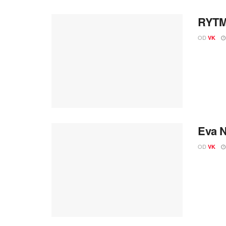
RYTMU
OD
VK
Eva N
OD
VK