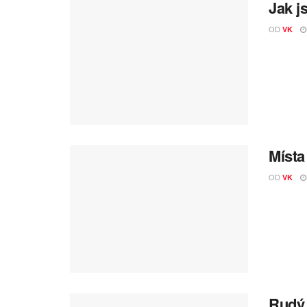
Jak j
OD
VK
Místa
OD
VK
Rudý 