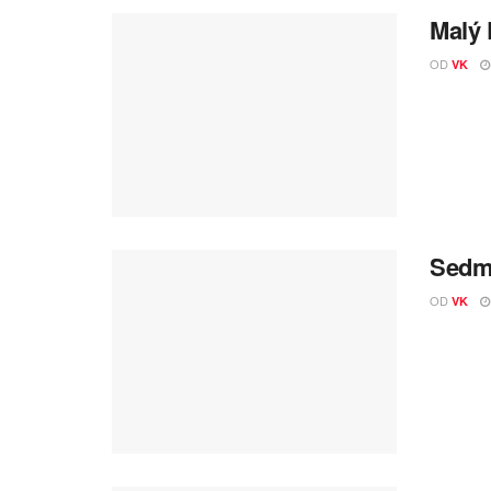
Malý 
OD
VK
Sedme
OD
VK