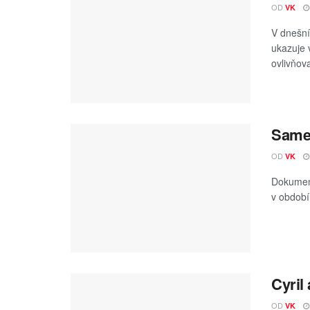
OD
VK
V dnešní
ukazuje 
ovlivňova
Samet
OD
VK
Dokument
v období 
Cyril
OD
VK