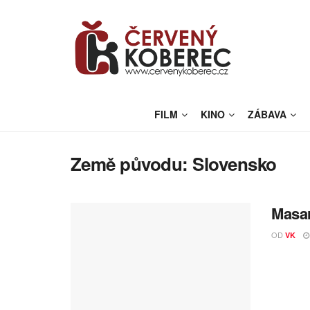
FILM
KINO
ZÁBAVA
Země původu:
Slovensko
Masar
OD
VK