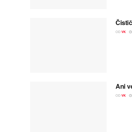
Čistič
OD
VK
Ani v
OD
VK