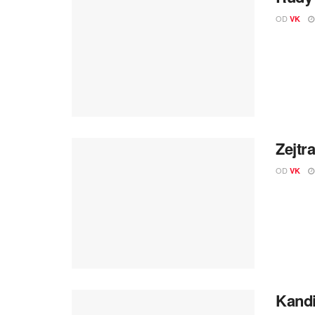
OD
VK
Zejtr
OD
VK
Kandi