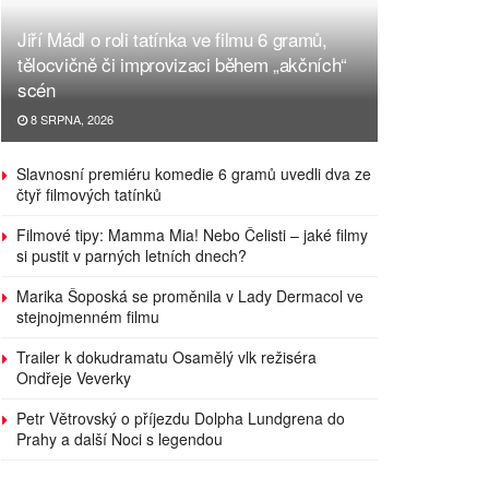
Jiří Mádl o roli tatínka ve filmu 6 gramů,
tělocvičně či improvizaci během „akčních“
scén
8 SRPNA, 2026
Slavnosní premiéru komedie 6 gramů uvedli dva ze
čtyř filmových tatínků
Filmové tipy: Mamma Mia! Nebo Čelisti – jaké filmy
si pustit v parných letních dnech?
Marika Šoposká se proměnila v Lady Dermacol ve
stejnojmenném filmu
Trailer k dokudramatu Osamělý vlk režiséra
Ondřeje Veverky
Petr Větrovský o příjezdu Dolpha Lundgrena do
Prahy a další Noci s legendou