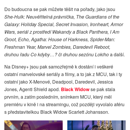
Do budoucna se pak můžete těšit na pořady, jako jsou
She-Hulk: Neuvěřitelná právnička, The Guardians of the
Galaxy: Holiday Special, Secret Invasion, Ironheart, Armor
Wars, seriál z prostředí Wakandy a Black Panthera, I Am
Groot, Echo, Agatha: House of Harkness, Spider-Man:
Freshman Year, Marvel Zombies, Daredevil Reboot,
druhou řadu Co kdyby…? či druhou sezónu Lokiho
a další.
Na Disney+ jsou pak samozřejmě k dostání i veškeré
ostatní marvelovské seriály a filmy, a to jak z MCU, tak i ty
ostatní jako X-Menové, Deadpool, Daredevil, Jessica
Jones, Agenti Shield apod.
Black Widow
se pak stala
prvním, a zatím posledním, snímkem MCU, který měl
premiéru v kině i na streamingu, což později vyvolalo aféru
s představitelkou Black Widow Scarlett Johansson.