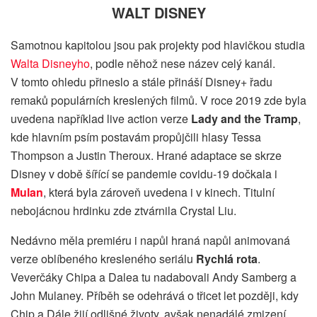
WALT DISNEY
Samotnou kapitolou jsou pak projekty pod hlavičkou studia
Walta Disneyho
, podle něhož nese název celý kanál.
V tomto ohledu přineslo a stále přináší Disney+ řadu
remaků populárních kreslených filmů. V roce 2019 zde byla
uvedena například live action verze
Lady and the Tramp
,
kde hlavním psím postavám propůjčili hlasy Tessa
Thompson a Justin Theroux. Hrané adaptace se skrze
Disney v době šířící se pandemie covidu-19 dočkala i
Mulan
, která byla zároveň uvedena i v kinech. Titulní
nebojácnou hrdinku zde ztvárnila Crystal Liu.
Nedávno měla premiéru i napůl hraná napůl animovaná
verze oblíbeného kresleného seriálu
Rychlá rota
.
Veverčáky Chipa a Dalea tu nadabovali Andy Samberg a
John Mulaney. Příběh se odehrává o třicet let později, kdy
Chip a Dále žijí odlišné životy, avšak nenadálé zmizení