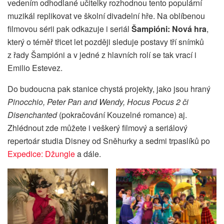
vedením odhodlané učitelky rozhodnou tento populární
muzikál replikovat ve školní divadelní hře. Na oblíbenou
filmovou sérii pak odkazuje i seriál
Šampióni: Nová hra
,
který o téměř třicet let později sleduje postavy tří snímků
z řady Šampióni a v jedné z hlavních rolí se tak vrací i
Emilio Estevez.
Do budoucna pak stanice chystá projekty, jako jsou hraný
Pinocchio, Peter Pan and Wendy, Hocus Pocus 2 či
Disenchanted
(pokračování Kouzelné romance) aj.
Zhlédnout zde můžete i veškerý filmový a seriálový
repertoár studia Disney od Sněhurky a sedmi trpaslíků po
Expedice: Džungle
a dále.