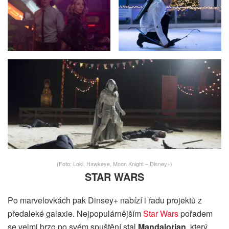
(Foto: Loki, Hawkeye, Moon Knight – Disney+)
STAR WARS
Po marvelovkách pak Dinsey+ nabízí i řadu projektů z
předaleké galaxie. Nejpopulárnějším
Star Wars
pořadem
se velmi brzo po svém spuštění stal
Mandalorian
, který