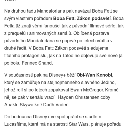
Na druhou řadu Mandaloriana pak navázal Boba Fett se
svým vlastním pořadem
Boba Fett: Zákon podsvětí
. Boba
Fetta již znají věrní fanoušci jak z původní filmové série, tak
z prequelů i animovaných seriálů. Oblíbená postava
původního Mandaloriana se poprvé po letech vrátila v
druhé řadě. V Boba Fett: Zákon podsvětí sledujeme
titulního protagonistu, jak na Tatooine objevuje své nové já
po boku Fennec Shand.
V současnosti pak na Disney+ běží
Obi-Wan Kenobi
,
který se zaměřuje na stejnojmenného slavného Jediho,
jehož roli si po letech zopakoval Ewan McGregor. Kromě
něj se pak v seriálu vrací i Hayden Christensen coby
Anakin Skywalker/ Darth Vader.
Do budoucna Disney+ ve spolupráci se studiem
Lucasfilms, které má na starosti Star Wars, plánuje pořadu