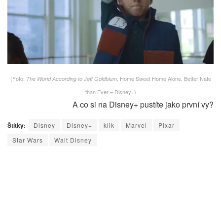
(Foto:
, Home Sweet Home Alone, Better Nate
The World According to Jeff Goldblum
than Ever – Disney+)
A co si na Disney+ pustíte jako první vy?
Štítky:
Disney
Disney+
klik
Marvel
Pixar
Star Wars
Walt Disney