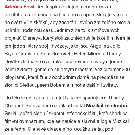
Artemis Fowl
. Ten inspiruje stejnojmennou knižní
předlohou a zaměřuje na titulního chlapce, který je vtažen
do světa víl a skřítků, aby zachránil svého zmizelého otce a
uchránil rodinnou čest. Jedním z ne tolik zmiňovaných
projektů Disney+, který stojí za zhlédnutí je také film
Ivan je
jen jeden
, který spojil hvězdy, jako jsou Angelina Jolie,
Bryan Cranston, Sam Rockwell, Helen Mirren a Danny
DeVito. Jedná se o adaptaci oceňované novely o jedné
velmi zvláštní gorile se stříbrným hřbetem, vážící téměř 200
kilogramů, která žije v obchodním domě na předměstí se
slonicí Stellou, psem Bobem a mnoha dalšími zvířaty.
Do této skupiny patří i projekty, které spadají pod Disney
Channel. Sem se řadí například seriál
Muzikál ze střední:
Seriál,
pořad sledují skupinu středoškoláků, kteří chodí na
fiktivní gymnázium, kde se natáčela slavná trilogie Muzikál
ze střední. Členové divadelního kroužku se tak pod