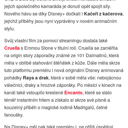
jejich společného kamaráda je donutí opět spojit síly.
Nového hávu se díky Disney+ dočkali i
Kačeři z kačerova
,
jejichž příběhy jsou nyní vyprávěny v novém animačním
stylu.
Svůj vlastní film za pomocí streamingu dostala také
Cruella
s Emmou Stone v titulní roli. Cruella se zaměřila
na origin story záporačky známé ze 101 Dalmatinů, která
měla v oblibě stahování štěňátek z kůže. Dále měla skrze
tuto platformu premiéru i nová originální Disney animovaná
pohádky
Raya a drak
, která v sobě měla vše: nebojácnou
válečnici, draky a hrozivé záporáky. Po měsíci v kinech na
kanál také vstoupilo kreslené
Encanto
, které se stalo
téměř instantním hitem a získalo si skrze své písně a
kouzelný příběh o magické rodině Madrigalů, četné
fanoušky.
Na Disney+ měl pak také premiéru i, ne příliš úspěšný,