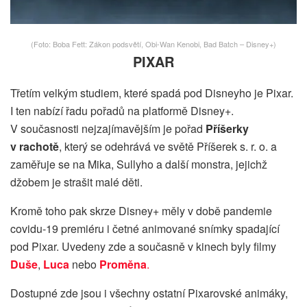
(Foto: Boba Fett: Zákon podsvětí, Obi-Wan Kenobi, Bad Batch – Disney+)
PIXAR
Třetím velkým studiem, které spadá pod Disneyho je Pixar.
I ten nabízí řadu pořadů na platformě Disney+.
V současnosti nejzajímavějším je pořad
Příšerky
v rachotě
, který se odehrává ve světě Příšerek s. r. o. a
zaměřuje se na Mika, Sullyho a další monstra, jejichž
džobem je strašit malé děti.
Kromě toho pak skrze Disney+ měly v době pandemie
covidu-19 premiéru i četné animované snímky spadající
pod Pixar. Uvedeny zde a současně v kinech byly filmy
Duše
,
Luca
nebo
Proměna
.
Dostupné zde jsou i všechny ostatní Pixarovské animáky,