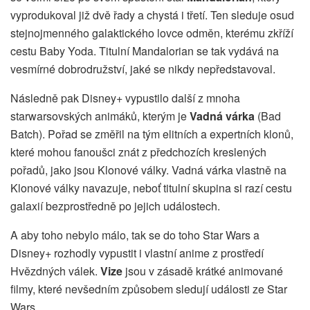
vyprodukoval již dvě řady a chystá i třetí. Ten sleduje osud
stejnojmenného galaktického lovce odměn, kterému zkříží
cestu Baby Yoda. Titulní Mandalorian se tak vydává na
vesmírné dobrodružství, jaké se nikdy nepředstavoval.
Následně pak Disney+ vypustilo další z mnoha
starwarsovských animáků, kterým je
Vadná várka
(Bad
Batch). Pořad se změřil na tým elitních a expertních klonů,
které mohou fanoušci znát z předchozích kreslených
pořadů, jako jsou Klonové války. Vadná várka vlastně na
Klonové války navazuje, neboť titulní skupina si razí cestu
galaxií bezprostředně po jejich událostech.
A aby toho nebylo málo, tak se do toho Star Wars a
Disney+ rozhodly vypustit i vlastní anime z prostředí
Hvězdných válek.
Vize
jsou v zásadě krátké animované
filmy, které nevšedním způsobem sledují události ze Star
Wars.