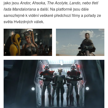
jako jsou
Andor, Ahsoka, The Acolyte, Lando, nebo třetí
řada Mandaloriana
a další. Na platformě jsou dále
samozřejmě k vidění veškeré předchozí filmy a pořady ze
světa Hvězdných válek.