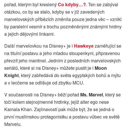
pořad, kterým byl kreslený
Co kdyby…?
. Ten se zabýval
otázkou, co by se stalo, kdyby se v již zavedených
marvelovských příbězích změnila pouze jedna věc – vznikl
by paralelní vesmír s trochu pozměněnými známými hrdiny
a jejich dějovými linkami.
Další marvelovkou na Disney+ je i
Hawkeye
zaměřující se
na titulní postavu a jeho mladou stoupenkyni, připravenou
převzít jeho mantinel. Jedním z posledních marvelovských
seriálů, které si na Disney+ můžete pustit je i
Moon
Knight
, který zabředává do světa egyptských bohů a mýtu
a v lecčems se odlišuje od zbytku MCU.
V současnosti na Disney+ běží pořad
Ms. Marvel
, který se
točí kolem stejnojmenné hrdinky, jejíž alter ego nese
Kamala Khan. Zajímavostí pak může být, že se jedná o
první muslimskou protagonistku a postavu vůbec ve světě
Marvelu.