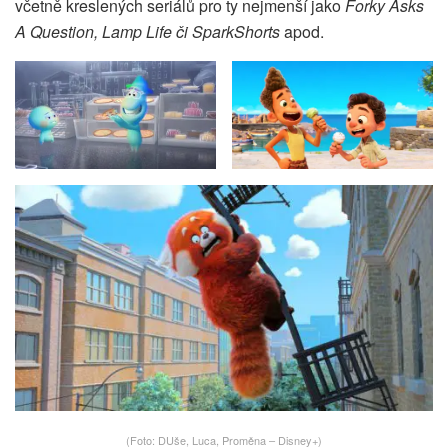
včetně kreslených seriálů pro ty nejmenší jako
Forky Asks
A Question, Lamp Life či SparkShorts
apod.
(Foto: DUše, Luca, Proměna – Disney+)