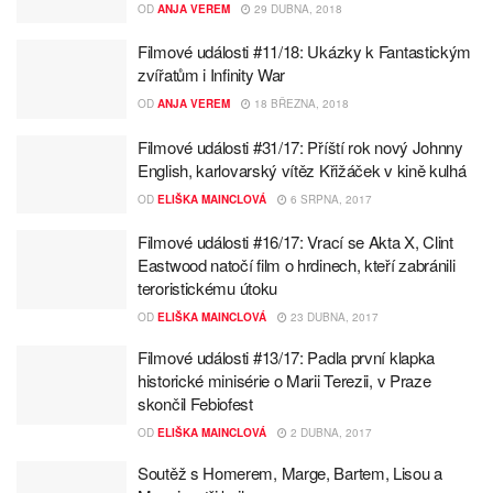
OD
ANJA VEREM
29 DUBNA, 2018
Filmové události #11/18: Ukázky k Fantastickým
zvířatům i Infinity War
OD
ANJA VEREM
18 BŘEZNA, 2018
Filmové události #31/17: Příští rok nový Johnny
English, karlovarský vítěz Křižáček v kině kulhá
OD
ELIŠKA MAINCLOVÁ
6 SRPNA, 2017
Filmové události #16/17: Vrací se Akta X, Clint
Eastwood natočí film o hrdinech, kteří zabránili
teroristickému útoku
OD
ELIŠKA MAINCLOVÁ
23 DUBNA, 2017
Filmové události #13/17: Padla první klapka
historické minisérie o Marii Terezii, v Praze
skončil Febiofest
OD
ELIŠKA MAINCLOVÁ
2 DUBNA, 2017
Soutěž s Homerem, Marge, Bartem, Lisou a