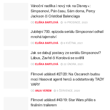
Vánoční nadílka i nový rok na Disney+:
Simpsonovi, Pán času, Sám doma, Percy
Jackson či Cristóbal Balenciaga
OD
ELIŠKA BARTLOVÁ
19 PROSINCE, 2023
Jubilejní 700. epizoda seriálu Simpsonovi odhalí
mnohá tajemství
OD
ELIŠKA BARTLOVÁ
8 KVĚTNA, 2021
Jak se dabují postavy ze seriálu Simpsonovi?
Lábus, Zavřel či Korolová se svěřili
OD
ELIŠKA BARTLOVÁ
22 ÚNORA, 2021
Filmové události #27/20: Na Oscarech budou
moci hlasovat agenti herců a odstartovaly TADY
VARY
OD
ANJA VEREM
5 ČERVENCE, 2020
Filmové události #43/19: Star Wars přišlo s
finálním trailerem