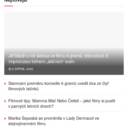
Jiří Mádl o roli tatínka ve filmu 6 gramů, tělocvičně či
improvizaci během „akčních“ scén
8 SRPNA, 2026
Slavnosní premiéru komedie 6 gramů uvedli dva ze čtyř
filmových tatínků
Filmové tipy: Mamma Mia! Nebo Čelisti – jaké filmy si pustit
v parných letních dnech?
Marika Šoposká se proměnila v Lady Dermacol ve
stejnojmenném filmu