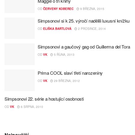
Maggie o tři knihy
OD
ČERVENY KOBEREC
9 BŘEZNA, 2015
Simpsonovi si k 25. výročí nadělili luxusní knížku
OD
ELIŠKA BARTLOVÁ
2 PROSINCE, 2014
Simpsonovi a gaučový gag od Guillerma del Tora
OD
VK
5 ŘÍJNA, 2013
Prima COOL slaví třetí narozeniny
OD
VK
29 BŘEZNA, 2012
Simpsonovi 22. série a hostující osobnosti
OD
VK
6 SRPNA, 2010
Nejnovější