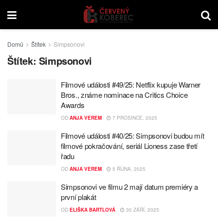
Domů
Štítek
Simpsonovi
Štítek:
Simpsonovi
Filmové události #49/25: Netflix kupuje Warner
Bros., známe nominace na Critics Choice
Awards
OD
ANJA VEREM
7 PROSINCE, 2025
Filmové události #40/25: Simpsonovi budou mít
filmové pokračování, seriál Lioness zase třetí
řadu
OD
ANJA VEREM
5 ŘÍJNA, 2025
Simpsonovi ve filmu 2 mají datum premiéry a
první plakát
OD
ELIŠKA BARTLOVÁ
30 ZÁŘÍ, 2025