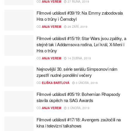
OD
ANJA VEREM
27 ŘÍJNA, 2019
Filmové události #39/19: Na Emmy zabodovala
Hra o trůny i Černobyl
OD
ANJA VEREM
29 ZÁŘÍ, 2019
Filmové události #15/19: Star Wars jsou zpátky, a
stejně tak i Addamsova rodina, Lví král, X-Meni i
Hra o trůny
OD
ANJA VEREM
14 DUBNA, 2019
Nejnovější 30. série seriálu Simpsonovi nám
zpestří nudné pondělní večery
OD
ELIŠKA BARTLOVÁ
3 ÚNORA, 2019
Filmové události #05/19: Bohemian Rhapsody
slavila úspěch na SAG Awards
OD
ANJA VEREM
3 ÚNORA, 2019
Filmové události #17/18: Avengers zaútočili na
kina i televizní talkshows