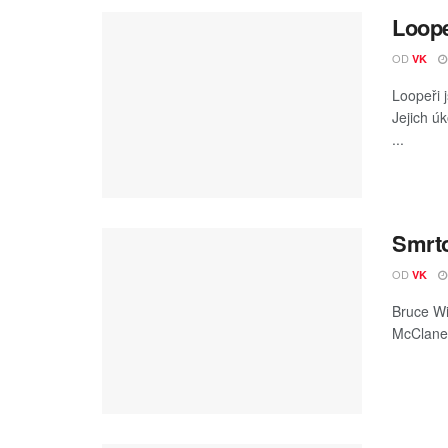
Loope
OD
VK
Loopeři j
Jejich ú
...
Smrto
OD
VK
Bruce Wil
McClane,