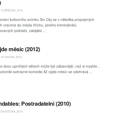
)
13 BŘEZNA, 2012
ování kultovního snímku Sin City se v několika propojených
h vracíme do města hříchu, plného kriminálníků,
vaných policistů, zabijáků ...
jde měsíc (2012)
16 ÚNORA, 2012
po dvou uprchlých dětech může být zábavnější, než si myslíte...
oztomile svérázné komedie Až vyjde měsíc se odehrává ...
dables: Postradatelní (2010)
29 KVĚTNA, 2010