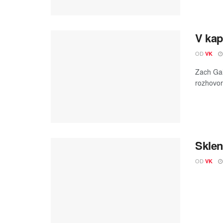
V kap
OD
VK
Zach Gali
rozhovor
Sklen
OD
VK