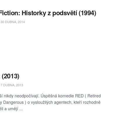
Fiction: Historky z podsvětí (1994)
30 DUBNA, 2014
 (2013)
7 DUBNA, 2013
pší nikdy neodpočívají. Úspěšná komedie RED ( Retired
y Dangerous ) o vysloužilých agentech, kteří rozhodně
li a umějí ...