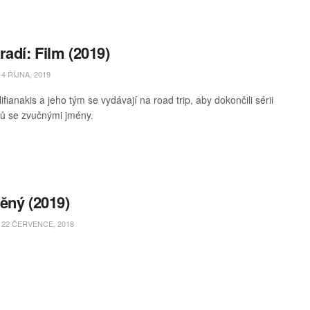
radí: Film (2019)
4 ŘÍJNA, 2019
fianakis a jeho tým se vydávají na road trip, aby dokončili sérii
ů se zvučnými jmény.
ěný (2019)
22 ČERVENCE, 2018