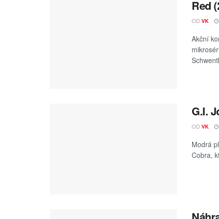
Red (
OD
VK
Akční ko
mikrosér
Schwentk
G.I. 
OD
VK
Modrá pl
Cobra, kt
Náhra