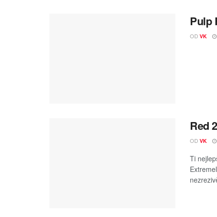
Pulp 
OD
VK
Red 2
OD
VK
Ti nejle
Extremel
nezrezivě