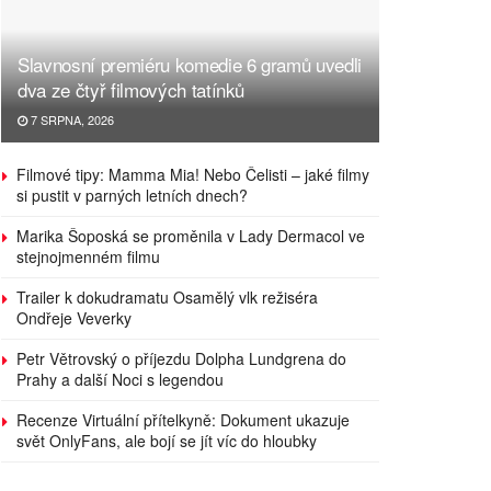
Slavnosní premiéru komedie 6 gramů uvedli
dva ze čtyř filmových tatínků
7 SRPNA, 2026
Filmové tipy: Mamma Mia! Nebo Čelisti – jaké filmy
si pustit v parných letních dnech?
Marika Šoposká se proměnila v Lady Dermacol ve
stejnojmenném filmu
Trailer k dokudramatu Osamělý vlk režiséra
Ondřeje Veverky
Petr Větrovský o příjezdu Dolpha Lundgrena do
Prahy a další Noci s legendou
Recenze Virtuální přítelkyně: Dokument ukazuje
svět OnlyFans, ale bojí se jít víc do hloubky