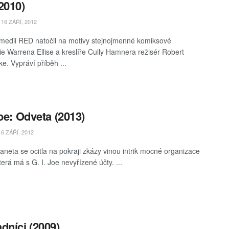
2010)
16 ZÁŘÍ, 2012
medii RED natočil na motivy stejnojmenné komiksové
ie Warrena Ellise a kreslíře Cully Hamnera režisér Robert
e. Vypráví příběh ...
Joe: Odveta (2013)
6 ZÁŘÍ, 2012
aneta se ocitla na pokraji zkázy vinou intrik mocné organizace
erá má s G. I. Joe nevyřízené účty. ...
dníci (2009)