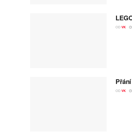
LEGO®
OD
VK
Přání
OD
VK