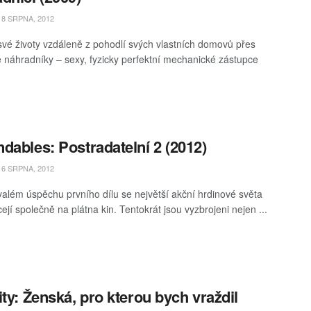
8 SRPNA, 2012
í své životy vzdáleně z pohodlí svých vlastních domovů přes
é náhradníky – sexy, fyzicky perfektní mechanické zástupce
dables: Postradatelní 2 (2012)
6 SRPNA, 2012
além úspěchu prvního dílu se největší akční hrdinové světa
ejí společně na plátna kin. Tentokrát jsou vyzbrojeni nejen ...
ity: Ženská, pro kterou bych vraždil