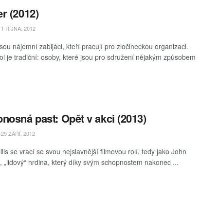
r (2012)
1 ŘÍJNA, 2012
sou nájemní zabijáci, kteří pracují pro zločineckou organizaci.
kol je tradiční: osoby, které jsou pro sdružení nějakým způsobem
nosná past: Opět v akci (2013)
25 ZÁŘÍ, 2012
lis se vrací se svou nejslavnější filmovou rolí, tedy jako John
 „lidový“ hrdina, který díky svým schopnostem nakonec ...