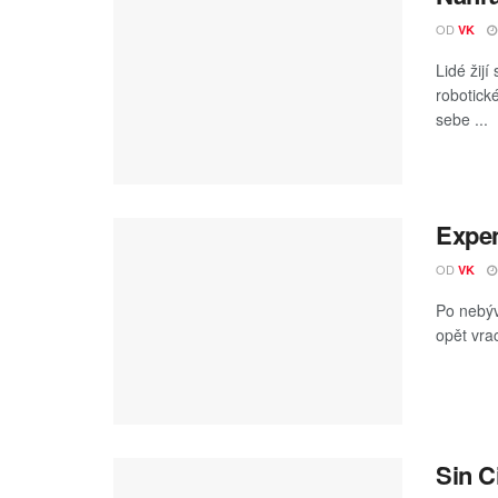
OD
VK
Lidé žij
robotick
sebe ...
Expen
OD
VK
Po nebýv
opět vrac
Sin C