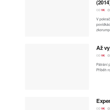
(2014
OD
VK
V pokrač
povídkác
zkorumpo
Až vy
OD
VK
Pátrání 
Příběh r
Expen
OD
VK