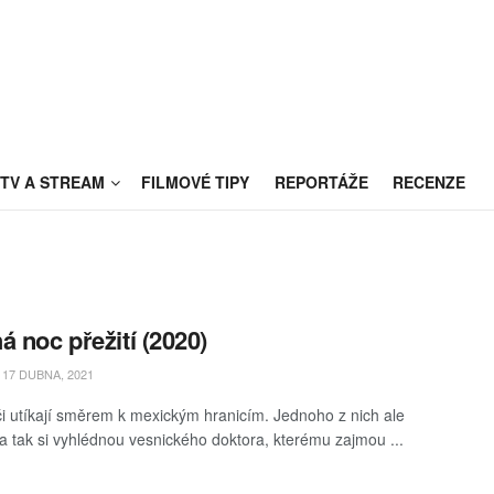
TV A STREAM
FILMOVÉ TIPY
REPORTÁŽE
RECENZE
á noc přežití (2020)
17 DUBNA, 2021
či utíkají směrem k mexickým hranicím. Jednoho z nich ale
, a tak si vyhlédnou vesnického doktora, kterému zajmou ...