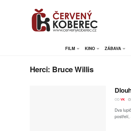
FILM
KINO
ZÁBAVA
Herci:
Bruce Willis
Dlouh
OD
VK
Dva lupi
postřelí